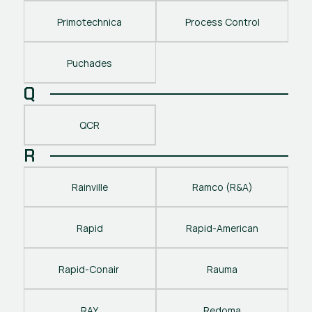
Primotechnica
Process Control
Puchades
Q
QCR
R
Rainville
Ramco (R&A)
Rapid
Rapid-American
Rapid-Conair 
Rauma
RAY
Redoma