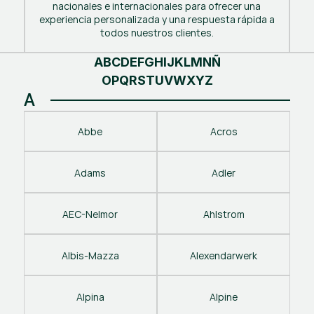
nacionales e internacionales para ofrecer una
experiencia personalizada y una respuesta rápida a
todos nuestros clientes.
A
B
C
D
E
F
G
H
I
J
K
L
M
N
Ñ
O
P
Q
R
S
T
U
V
W
X
Y
Z
A
Abbe
Acros
Adams
Adler
AEC-Nelmor
Ahlstrom
Albis-Mazza
Alexendarwerk
Alpina
Alpine