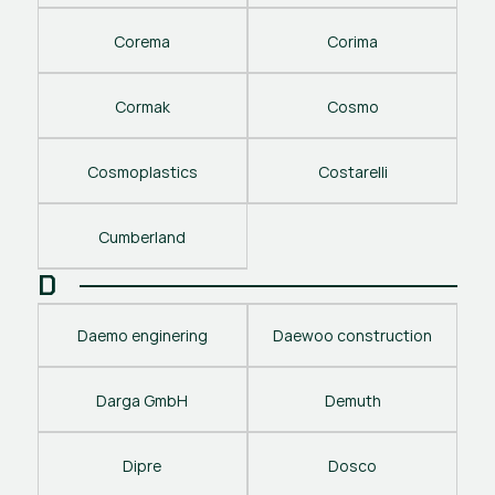
Corema
Corima
Cormak
Cosmo
Cosmoplastics
Costarelli
Cumberland
D
Daemo enginering
Daewoo construction
Darga GmbH
Demuth
Dipre
Dosco