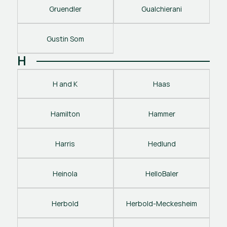
Gruendler
Gualchierani
Gustin Som
H
H and K
Haas
Hamilton
Hammer
Harris
Hedlund
Heinola
HelloBaler
Herbold
Herbold-Meckesheim