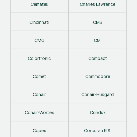
Cematek
Charles Lawrence
Cincinnati
CMB
CMG
CMI
Colortronic
Compact
Comet
Commodore
Conair
Conair-Husgard
Conair-Wortex
Condux
Copex
Corcoran R.S.