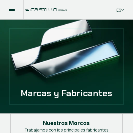
Select La
ES
Marcas y Fabricantes
Nuestras Marcas
Trabajamos con los principales fabricantes