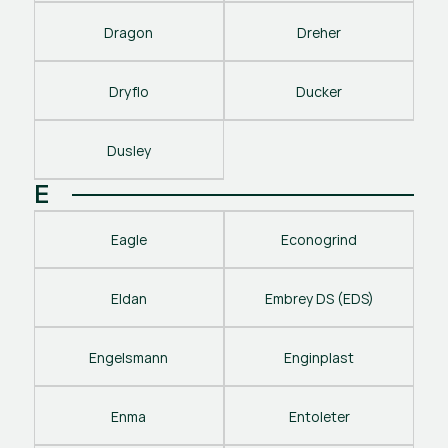
Dragon
Dreher
Dryflo
Ducker
Dusley
E
Eagle
Econogrind
Eldan
Embrey DS (EDS)
Engelsmann
Enginplast
Enma
Entoleter