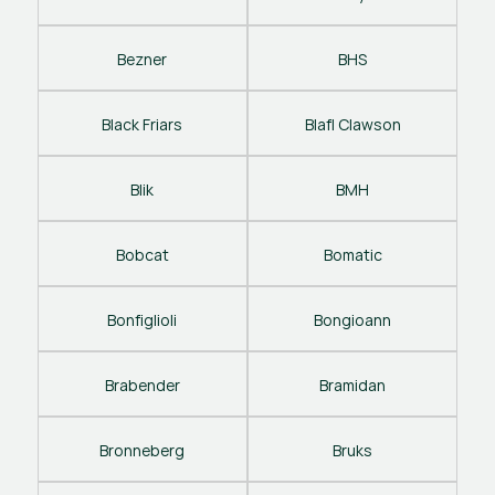
Bezner
BHS
Black Friars
Blafl Clawson
Blik
BMH
Bobcat
Bomatic
Bonfiglioli
Bongioann
Brabender
Bramidan
Bronneberg
Bruks