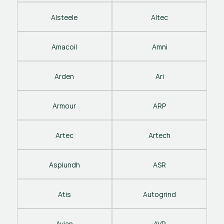
Alsteele
Altec
Amacoil
Amni
Arden
Ari
Armour
ARP
Artec
Artech
Asplundh
ASR
Atis
Autogrind
Avian
AVP