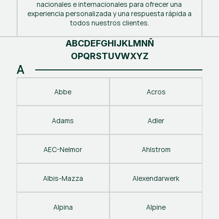
nacionales e internacionales para ofrecer una
experiencia personalizada y una respuesta rápida a
todos nuestros clientes.
A
B
C
D
E
F
G
H
I
J
K
L
M
N
Ñ
O
P
Q
R
S
T
U
V
W
X
Y
Z
A
Abbe
Acros
Adams
Adler
AEC-Nelmor
Ahlstrom
Albis-Mazza
Alexendarwerk
Alpina
Alpine