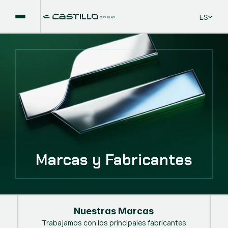
Select La
ES
Marcas y Fabricantes
Nuestras Marcas
Trabajamos con los principales fabricantes