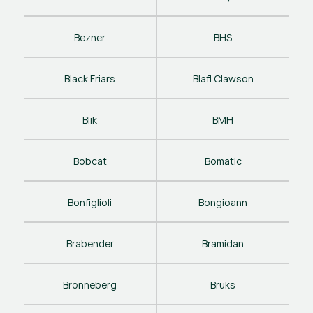
Bezner
BHS
Black Friars
Blafl Clawson
Blik
BMH
Bobcat
Bomatic
Bonfiglioli
Bongioann
Brabender
Bramidan
Bronneberg
Bruks