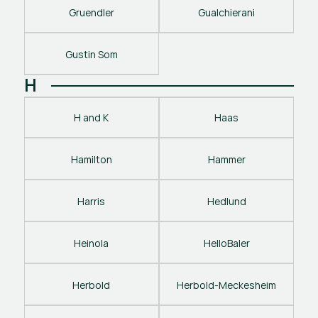
Gruendler
Gualchierani
Gustin Som
H
H and K
Haas
Hamilton
Hammer
Harris
Hedlund
Heinola
HelloBaler
Herbold
Herbold-Meckesheim