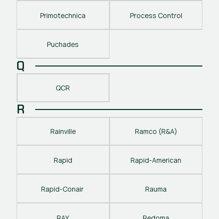
Primotechnica
Process Control
Puchades
Q
QCR
R
Rainville
Ramco (R&A)
Rapid
Rapid-American
Rapid-Conair 
Rauma
RAY
Redoma