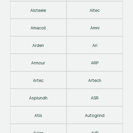
Alsteele
Altec
Amacoil
Amni
Arden
Ari
Armour
ARP
Artec
Artech
Asplundh
ASR
Atis
Autogrind
Avian
AVP