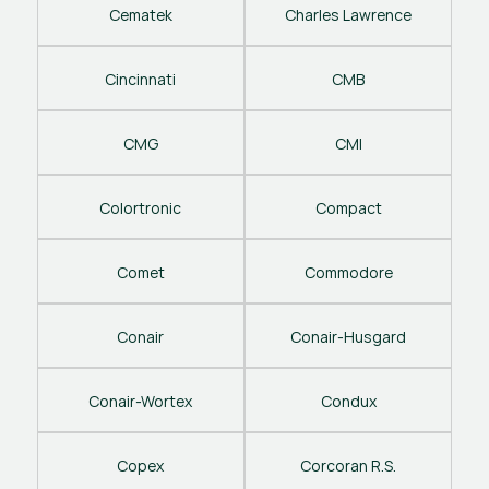
Cematek
Charles Lawrence
Cincinnati
CMB
CMG
CMI
Colortronic
Compact
Comet
Commodore
Conair
Conair-Husgard
Conair-Wortex
Condux
Copex
Corcoran R.S.