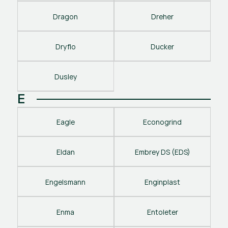
Dragon
Dreher
Dryflo
Ducker
Dusley
E
Eagle
Econogrind
Eldan
Embrey DS (EDS)
Engelsmann
Enginplast
Enma
Entoleter