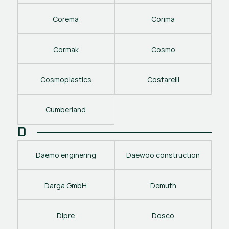
Corema
Corima
Cormak
Cosmo
Cosmoplastics
Costarelli
Cumberland
D
Daemo enginering
Daewoo construction
Darga GmbH
Demuth
Dipre
Dosco