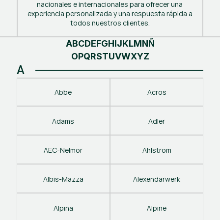
nacionales e internacionales para ofrecer una
experiencia personalizada y una respuesta rápida a
todos nuestros clientes.
A
B
C
D
E
F
G
H
I
J
K
L
M
N
Ñ
O
P
Q
R
S
T
U
V
W
X
Y
Z
A
Abbe
Acros
Adams
Adler
AEC-Nelmor
Ahlstrom
Albis-Mazza
Alexendarwerk
Alpina
Alpine