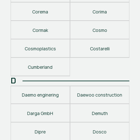
Corema
Corima
Cormak
Cosmo
Cosmoplastics
Costarelli
Cumberland
D
Daemo enginering
Daewoo construction
Darga GmbH
Demuth
Dipre
Dosco