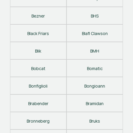
Bezner
BHS
Black Friars
Blafl Clawson
Blik
BMH
Bobcat
Bomatic
Bonfiglioli
Bongioann
Brabender
Bramidan
Bronneberg
Bruks