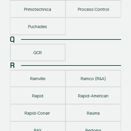
Primotechnica
Process Control
Puchades
Q
QCR
R
Rainville
Ramco (R&A)
Rapid
Rapid-American
Rapid-Conair 
Rauma
RAY
Redoma