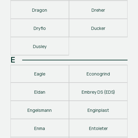
Dragon
Dreher
Dryflo
Ducker
Dusley
E
Eagle
Econogrind
Eldan
Embrey DS (EDS)
Engelsmann
Enginplast
Enma
Entoleter