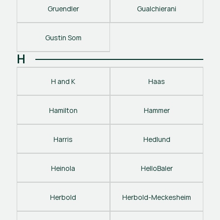
Gruendler
Gualchierani
Gustin Som
H
H and K
Haas
Hamilton
Hammer
Harris
Hedlund
Heinola
HelloBaler
Herbold
Herbold-Meckesheim