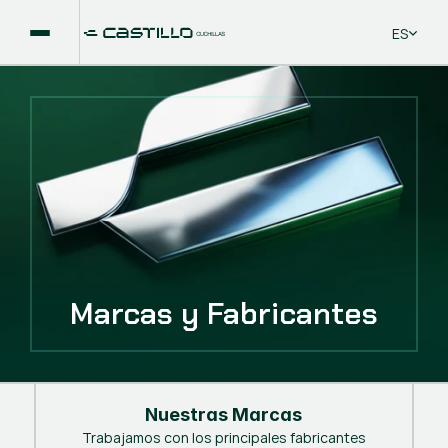
Select La
ES
Marcas y Fabricantes
Nuestras Marcas
Trabajamos con los principales fabricantes