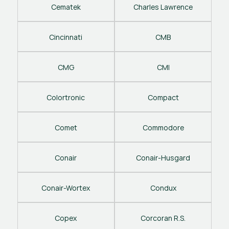
Cematek
Charles Lawrence
Cincinnati
CMB
CMG
CMI
Colortronic
Compact
Comet
Commodore
Conair
Conair-Husgard
Conair-Wortex
Condux
Copex
Corcoran R.S.