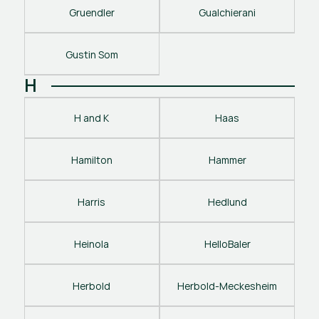
Gruendler
Gualchierani
Gustin Som
H
H and K
Haas
Hamilton
Hammer
Harris
Hedlund
Heinola
HelloBaler
Herbold
Herbold-Meckesheim