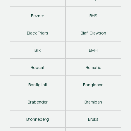
Bezner
BHS
Black Friars
Blafl Clawson
Blik
BMH
Bobcat
Bomatic
Bonfiglioli
Bongioann
Brabender
Bramidan
Bronneberg
Bruks