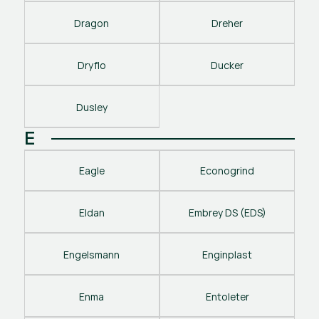
Dragon
Dreher
Dryflo
Ducker
Dusley
E
Eagle
Econogrind
Eldan
Embrey DS (EDS)
Engelsmann
Enginplast
Enma
Entoleter