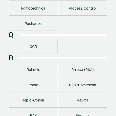
Primotechnica
Process Control
Puchades
Q
QCR
R
Rainville
Ramco (R&A)
Rapid
Rapid-American
Rapid-Conair 
Rauma
RAY
Redoma