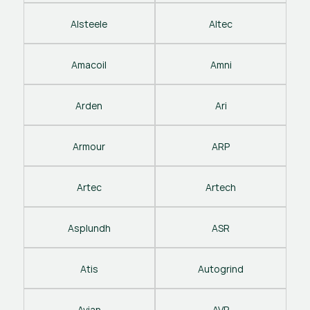
Alsteele
Altec
Amacoil
Amni
Arden
Ari
Armour
ARP
Artec
Artech
Asplundh
ASR
Atis
Autogrind
Avian
AVP