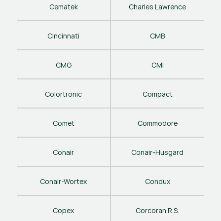
Cematek
Charles Lawrence
Cincinnati
CMB
CMG
CMI
Colortronic
Compact
Comet
Commodore
Conair
Conair-Husgard
Conair-Wortex
Condux
Copex
Corcoran R.S.