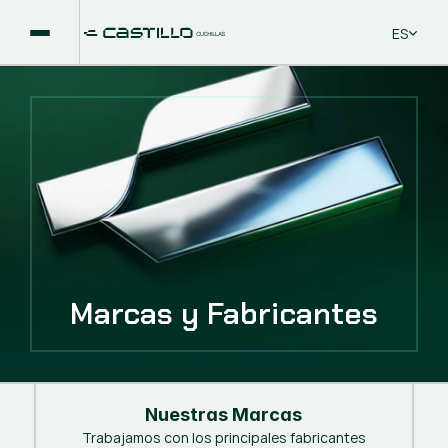
Select La
ES
Marcas y Fabricantes
Nuestras Marcas
Trabajamos con los principales fabricantes