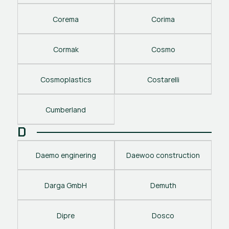
Corema
Corima
Cormak
Cosmo
Cosmoplastics
Costarelli
Cumberland
D
Daemo enginering
Daewoo construction
Darga GmbH
Demuth
Dipre
Dosco