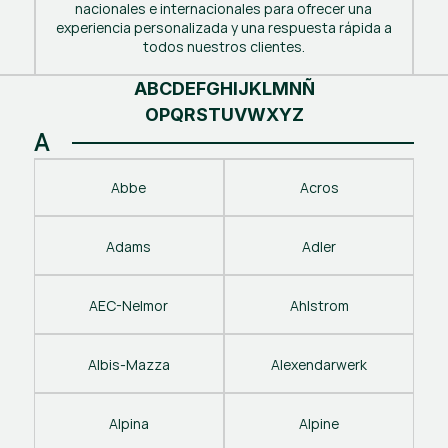
nacionales e internacionales para ofrecer una
experiencia personalizada y una respuesta rápida a
todos nuestros clientes.
A
B
C
D
E
F
G
H
I
J
K
L
M
N
Ñ
O
P
Q
R
S
T
U
V
W
X
Y
Z
A
Abbe
Acros
Adams
Adler
AEC-Nelmor
Ahlstrom
Albis-Mazza
Alexendarwerk
Alpina
Alpine