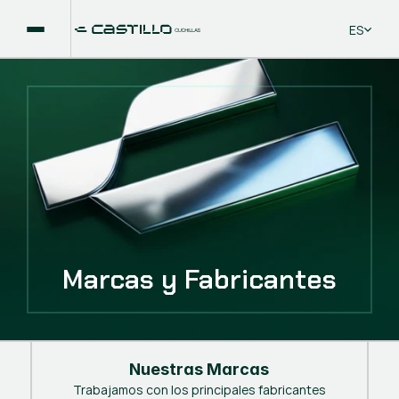
Select La
ES
Marcas y Fabricantes
Nuestras Marcas
Trabajamos con los principales fabricantes