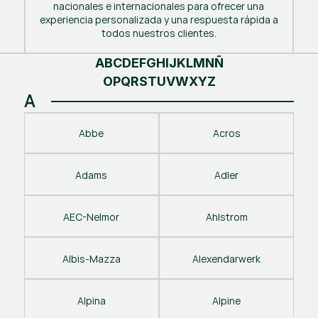
nacionales e internacionales para ofrecer una
experiencia personalizada y una respuesta rápida a
todos nuestros clientes.
A
B
C
D
E
F
G
H
I
J
K
L
M
N
Ñ
O
P
Q
R
S
T
U
V
W
X
Y
Z
A
Abbe
Acros
Adams
Adler
AEC-Nelmor
Ahlstrom
Albis-Mazza
Alexendarwerk
Alpina
Alpine