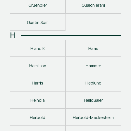
Gruendler
Gualchierani
Gustin Som
H
H and K
Haas
Hamilton
Hammer
Harris
Hedlund
Heinola
HelloBaler
Herbold
Herbold-Meckesheim