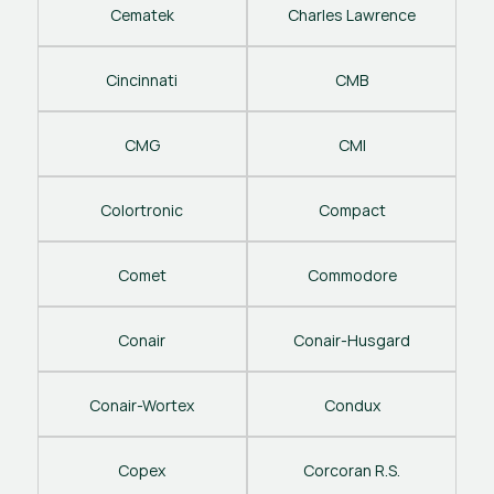
Cematek
Charles Lawrence
Cincinnati
CMB
CMG
CMI
Colortronic
Compact
Comet
Commodore
Conair
Conair-Husgard
Conair-Wortex
Condux
Copex
Corcoran R.S.