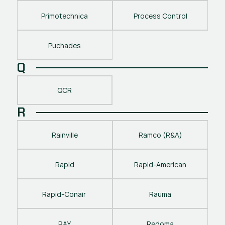
Primotechnica
Process Control
Puchades
Q
QCR
R
Rainville
Ramco (R&A)
Rapid
Rapid-American
Rapid-Conair 
Rauma
RAY
Redoma