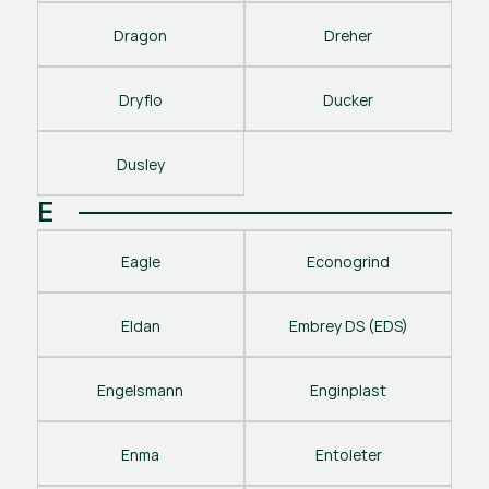
Dragon
Dreher
Dryflo
Ducker
Dusley
E
Eagle
Econogrind
Eldan
Embrey DS (EDS)
Engelsmann
Enginplast
Enma
Entoleter