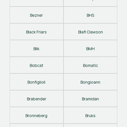
Bezner
BHS
Black Friars
Blafl Clawson
Blik
BMH
Bobcat
Bomatic
Bonfiglioli
Bongioann
Brabender
Bramidan
Bronneberg
Bruks