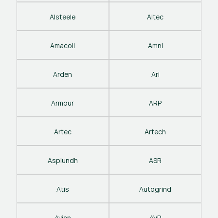
Alsteele
Altec
Amacoil
Amni
Arden
Ari
Armour
ARP
Artec
Artech
Asplundh
ASR
Atis
Autogrind
Avian
AVP