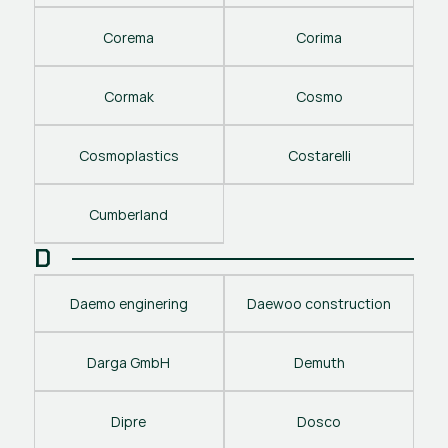
Corema
Corima
Cormak
Cosmo
Cosmoplastics
Costarelli
Cumberland
D
Daemo enginering
Daewoo construction
Darga GmbH
Demuth
Dipre
Dosco