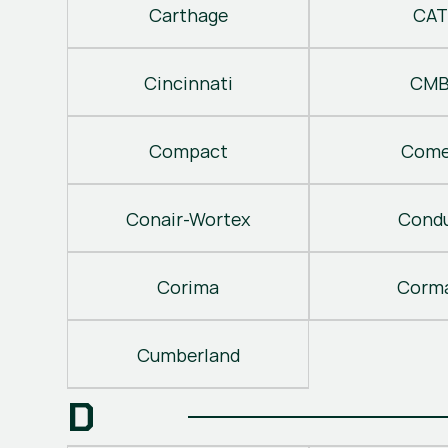
Carthage
CAT
Cincinnati
CM
Compact
Come
Conair-Wortex
Cond
Corima
Corm
Cumberland
D