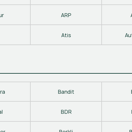
ur
ARP
Atis
Au
ra
Bandit
al
BDR
ger
Berkli
B