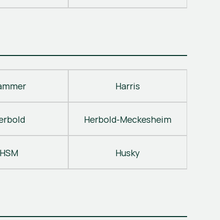
ammer
Harris
erbold
Herbold-Meckesheim
HSM
Husky