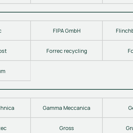
c
FIPA GmbH
Flinch
ost
Forrec recycling
F
um
hnica
Gamma Meccanica
G
tec
Gross
Gr