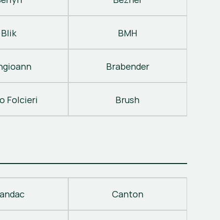
Blik
BMH
ngioann
Brabender
o Folcieri
Brush
andac
Canton