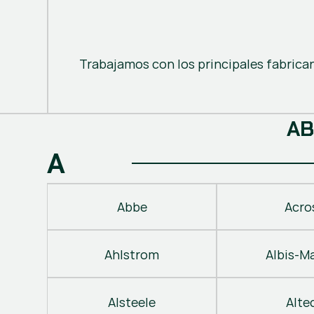
Trabajamos con los principales fabrica
A
B
A
Abbe
Acro
Ahlstrom
Albis-M
Alsteele
Alte