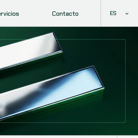
Select Languag
rvicios
Contacto
ES