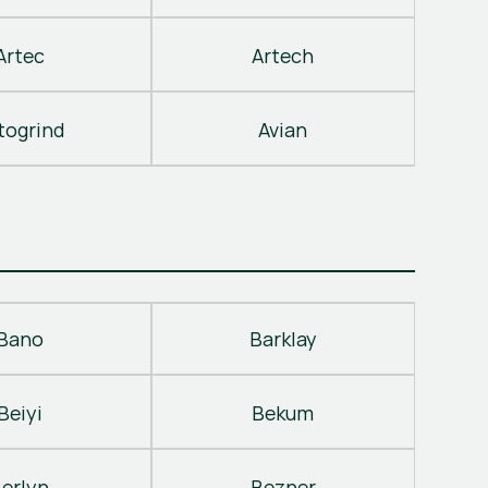
Artec
Artech
togrind
Avian
Bano
Barklay
Beiyi
Bekum
erlyn
Bezner