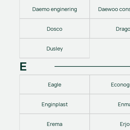
Daemo enginering
Daewoo cons
Dosco
Drag
Dusley
E
Eagle
Econog
Enginplast
Enm
Erema
Erjo