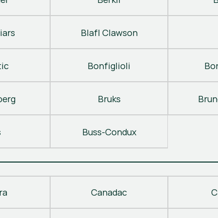
iars
Blafl Clawson
ic
Bonfiglioli
Bo
berg
Bruks
Brun
s
Buss-Condux
ra
Canadac
C