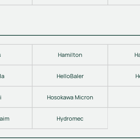
s
Hamilton
H
la
HelloBaler
H
i
Hosokawa Micron
laim
Hydromec