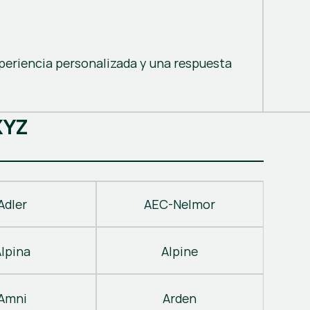
periencia personalizada y una respuesta
X
Y
Z
Adler
AEC-Nelmor
Alpina
Alpine
Amni
Arden