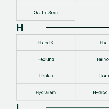
Gustin Som
H
H and K
Haa
Hedlund
Heino
Hoplas
Hora
Hydraram
Hydroc
I