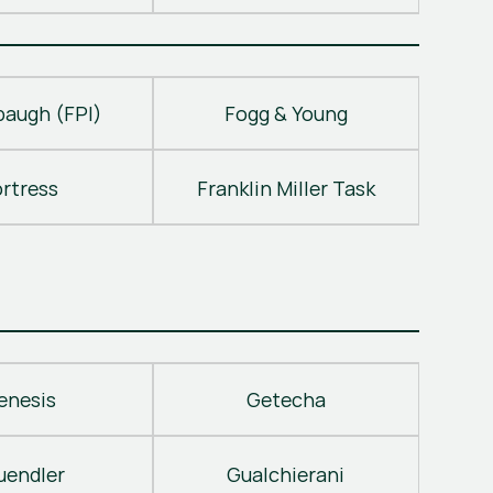
baugh (FPI)
Fogg & Young
ortress
Franklin Miller Task
enesis
Getecha
uendler
Gualchierani