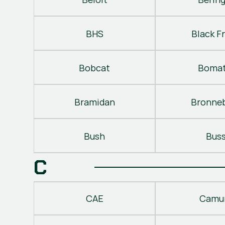
BHS
Black Fr
Bobcat
Bomat
Bramidan
Bronne
Bush
Bus
C
CAE
Camu