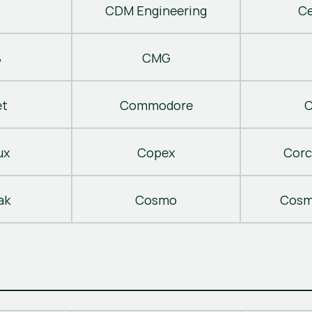
CDM Engineering
C
B
CMG
t
Commodore
C
ux
Copex
Corc
ak
Cosmo
Cosm