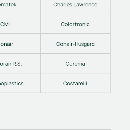
ematek
Charles Lawrence
CMI
Colortronic
onair
Conair-Husgard
oran R.S.
Corema
oplastics
Costarelli