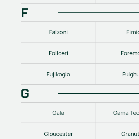
F
Falzoni
Fimi
Follceri
Forem
Fujikogio
Fulgh
G
Gala
Gama Tec
Gloucester
Granu