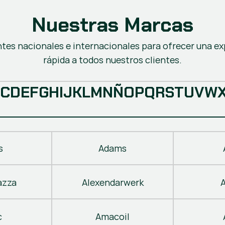
Nuestras Marcas
ntes nacionales e internacionales para ofrecer una ex
rápida a todos nuestros clientes.
C
D
E
F
G
H
I
J
K
L
M
N
Ñ
O
P
Q
R
S
T
U
V
W
s
Adams
azza
Alexendarwerk
c
Amacoil