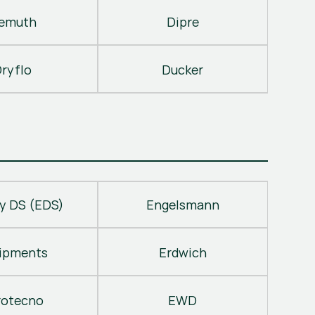
emuth
Dipre
ryflo
Ducker
y DS (EDS)
Engelsmann
ipments
Erdwich
rotecno
EWD