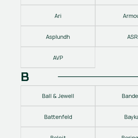
Ari
Armo
Asplundh
ASR
AVP
B
Ball & Jewell
Bande
Battenfeld
Bayk
Beloit
Berin