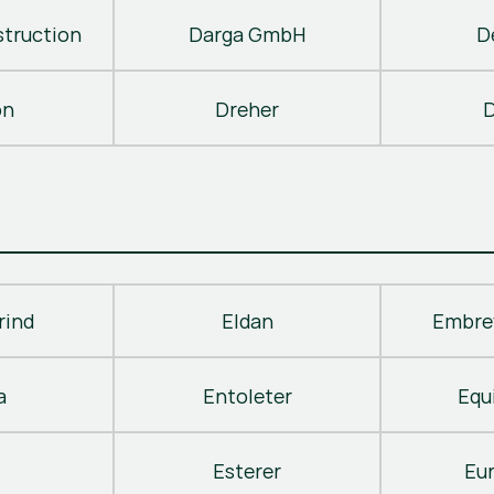
truction
Darga GmbH
D
on
Dreher
D
rind
Eldan
Embre
a
Entoleter
Equ
Esterer
Eu