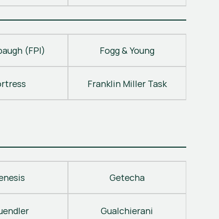
baugh (FPI)
Fogg & Young
ortress
Franklin Miller Task
enesis
Getecha
uendler
Gualchierani