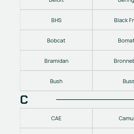
BHS
Black Fr
Bobcat
Bomat
Bramidan
Bronne
Bush
Bus
C
CAE
Camu