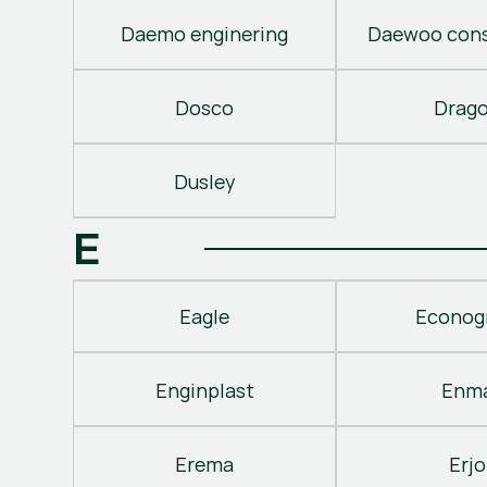
Daemo enginering
Daewoo cons
Dosco
Drag
Dusley
E
Eagle
Econog
Enginplast
Enm
Erema
Erjo