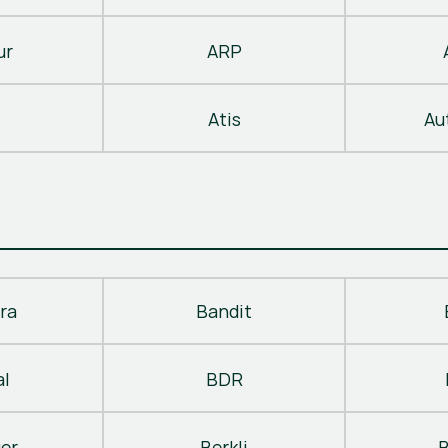
ur
ARP
Atis
Au
ra
Bandit
al
BDR
ger
Berkli
B