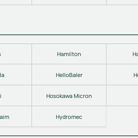
s
Hamilton
H
la
HelloBaler
H
i
Hosokawa Micron
laim
Hydromec