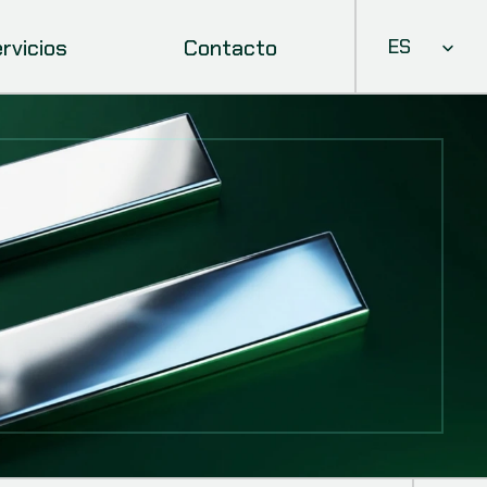
Select Languag
rvicios
Contacto
ES