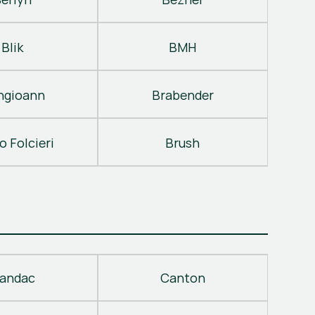
Blik
BMH
ngioann
Brabender
o Folcieri
Brush
andac
Canton