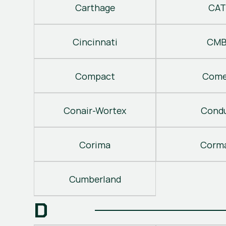
Carthage
CAT
Cincinnati
CM
Compact
Come
Conair-Wortex
Cond
Corima
Corm
Cumberland
D