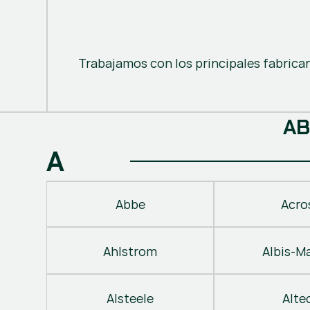
Trabajamos con los principales fabrica
A
B
A
Abbe
Acro
Ahlstrom
Albis-M
Alsteele
Alte