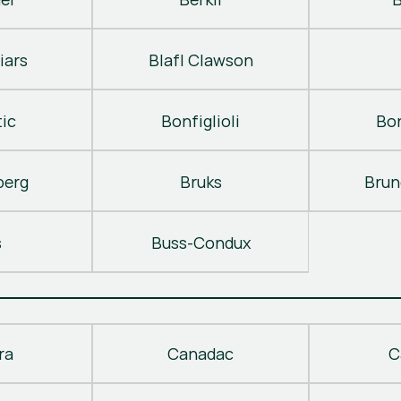
iars
Blafl Clawson
ic
Bonfiglioli
Bo
berg
Bruks
Brun
s
Buss-Condux
ra
Canadac
C