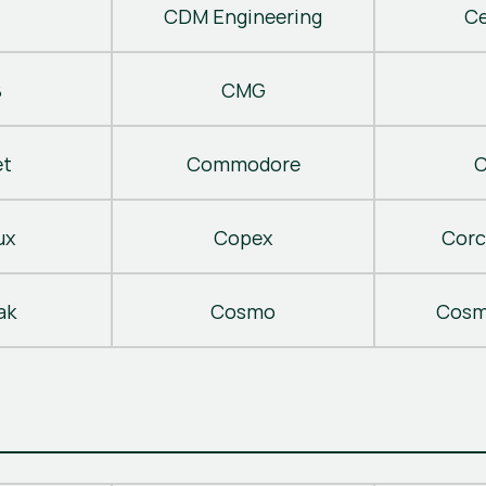
CDM Engineering
C
B
CMG
t
Commodore
C
ux
Copex
Corc
ak
Cosmo
Cosm