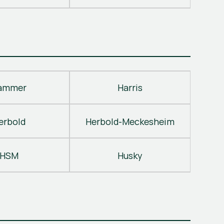
ammer
Harris
erbold
Herbold-Meckesheim
HSM
Husky