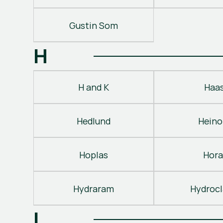
Gustin Som
H
H and K
Haa
Hedlund
Heino
Hoplas
Hora
Hydraram
Hydroc
I