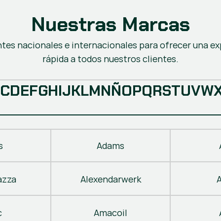
Nuestras Marcas
ntes nacionales e internacionales para ofrecer una ex
rápida a todos nuestros clientes.
C
D
E
F
G
H
I
J
K
L
M
N
Ñ
O
P
Q
R
S
T
U
V
W
s
Adams
azza
Alexendarwerk
c
Amacoil