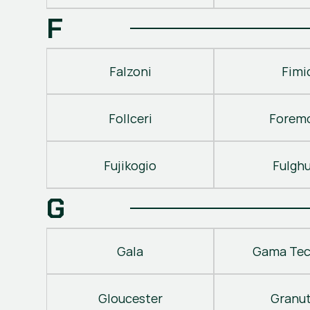
F
Falzoni
Fimi
Follceri
Forem
Fujikogio
Fulgh
G
Gala
Gama Tec
Gloucester
Granu