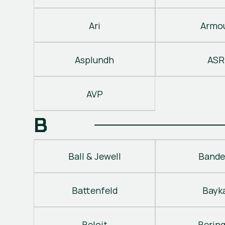
Ari
Armo
Asplundh
ASR
AVP
B
Ball & Jewell
Bande
Battenfeld
Bayk
Beloit
Berin