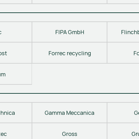
c
FIPA GmbH
Flinch
ost
Forrec recycling
F
um
hnica
Gamma Meccanica
G
tec
Gross
Gr