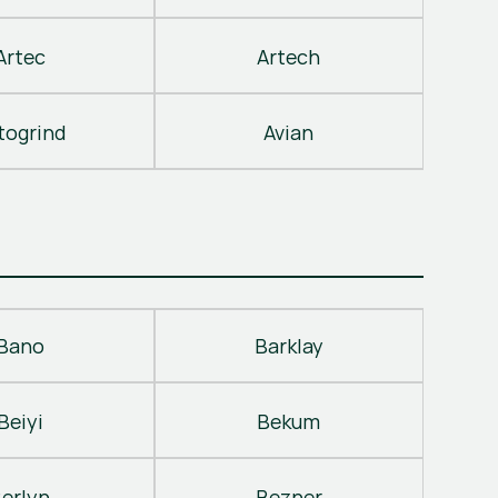
Artec
Artech
togrind
Avian
Bano
Barklay
Beiyi
Bekum
erlyn
Bezner