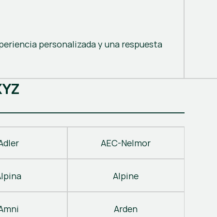
periencia personalizada y una respuesta
X
Y
Z
Adler
AEC-Nelmor
Alpina
Alpine
Amni
Arden