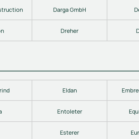
truction
Darga GmbH
D
on
Dreher
D
rind
Eldan
Embre
a
Entoleter
Equ
Esterer
Eu