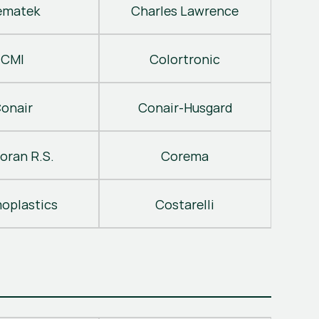
ematek
Charles Lawrence
CMI
Colortronic
onair
Conair-Husgard
oran R.S.
Corema
oplastics
Costarelli