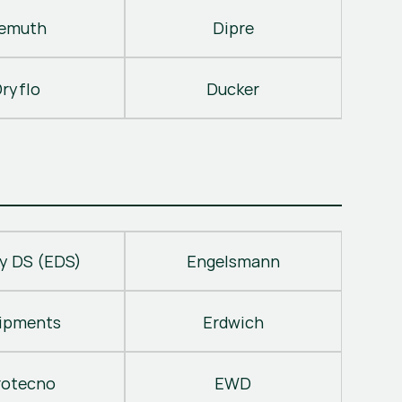
emuth
Dipre
ryflo
Ducker
y DS (EDS)
Engelsmann
ipments
Erdwich
rotecno
EWD