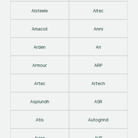
Alsteele
Altec
Amacoil
Amni
Arden
Ari
Armour
ARP
Artec
Artech
Asplundh
ASR
Atis
Autogrind
Avian
AVP