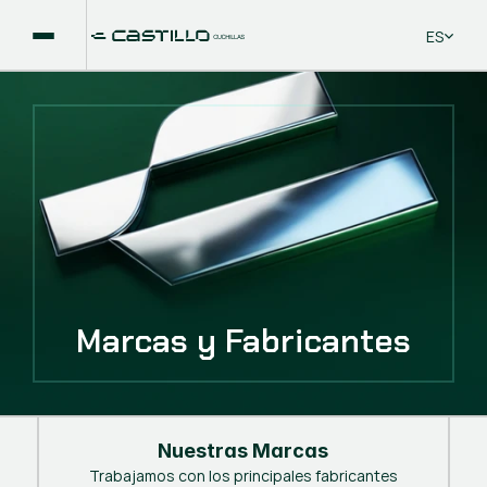
Select La
ES
Marcas y Fabricantes
Nuestras Marcas
Trabajamos con los principales fabricantes