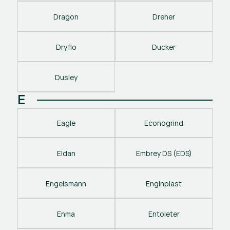
Dragon
Dreher
Dryflo
Ducker
Dusley
E
Eagle
Econogrind
Eldan
Embrey DS (EDS)
Engelsmann
Enginplast
Enma
Entoleter