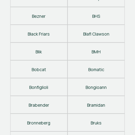
Bezner
BHS
Black Friars
Blafl Clawson
Blik
BMH
Bobcat
Bomatic
Bonfiglioli
Bongioann
Brabender
Bramidan
Bronneberg
Bruks