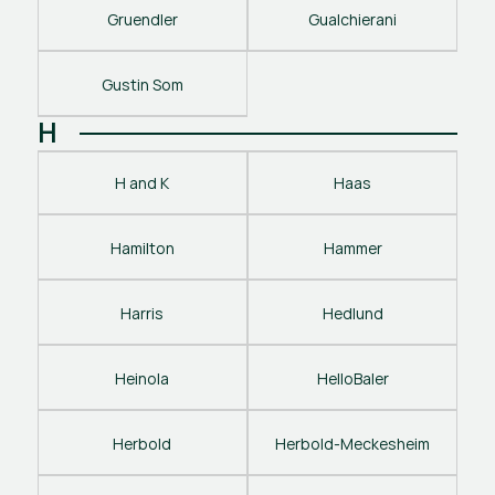
Gruendler
Gualchierani
Gustin Som
H
H and K
Haas
Hamilton
Hammer
Harris
Hedlund
Heinola
HelloBaler
Herbold
Herbold-Meckesheim