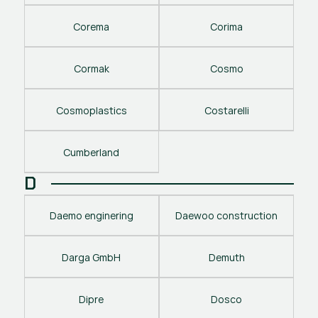
Corema
Corima
Cormak
Cosmo
Cosmoplastics
Costarelli
Cumberland
D
Daemo enginering
Daewoo construction
Darga GmbH
Demuth
Dipre
Dosco