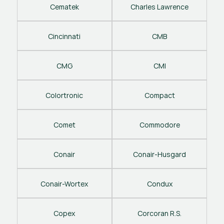
Cematek
Charles Lawrence
Cincinnati
CMB
CMG
CMI
Colortronic
Compact
Comet
Commodore
Conair
Conair-Husgard
Conair-Wortex
Condux
Copex
Corcoran R.S.