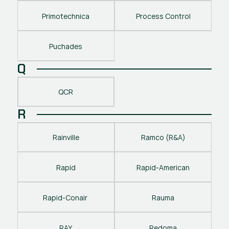
Primotechnica
Process Control
Puchades
Q
QCR
R
Rainville
Ramco (R&A)
Rapid
Rapid-American
Rapid-Conair 
Rauma
RAY
Redoma