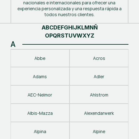
nacionales e internacionales para ofrecer una
experiencia personalizada y una respuesta rápida a
todos nuestros clientes.
A
B
C
D
E
F
G
H
I
J
K
L
M
N
Ñ
O
P
Q
R
S
T
U
V
W
X
Y
Z
A
Abbe
Acros
Adams
Adler
AEC-Nelmor
Ahlstrom
Albis-Mazza
Alexendarwerk
Alpina
Alpine