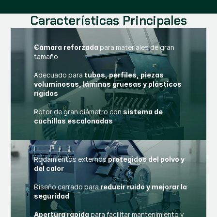
Características Principales
para materiales de gran
Cámara reforzada
tamaño
Adecuado para
tubos, perfiles, piezas
voluminosas, láminas gruesas y plásticos
rígidos
Rotor de gran diámetro con
sistema de
cuchillas escalonadas
Rodamientos externos
protegidos del polvo y
del calor
Diseño cerrado para
reducir ruido y mejorar la
seguridad
para facilitar mantenimiento y
Apertura rápida