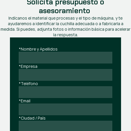
Solicita presupuesto o
asesoramiento
Indícanos el material que procesas y el tipo de máquina, y te
ayudaremos a identificar la cuchilla adecuada o a fabricarla a
medida. Si puedes, adjunta fotos o información básica para acelerar
la respuesta.
*Nombre y Apellidos
*Empresa
*Teléfono
*Email
*Ciudad / País