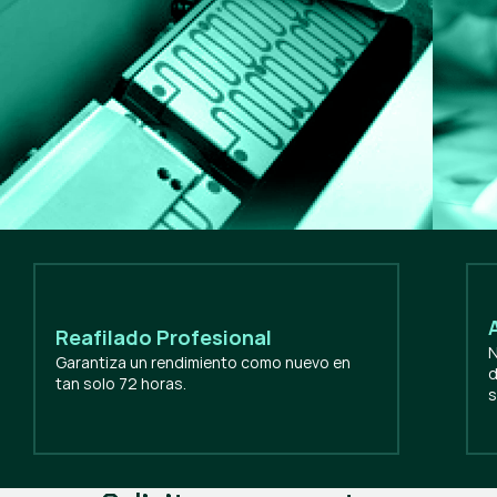
Reafilado Profesional
N
Garantiza un rendimiento como nuevo en
d
tan solo 72 horas.
s