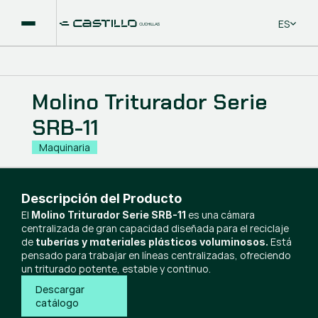
Select La
ES
Molino Triturador Serie
SRB-11
Maquinaria
Descripción del Producto
El
es una cámara
Molino Triturador Serie SRB-11
centralizada de gran capacidad diseñada para el reciclaje
de
Está
tuberías y materiales plásticos voluminosos.
pensado para trabajar en líneas centralizadas, ofreciendo
un triturado potente, estable y continuo.
Descargar 
catálogo