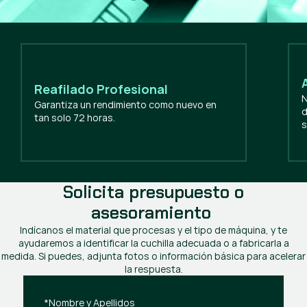
Reafilado Profesional
N
Garantiza un rendimiento como nuevo en
d
tan solo 72 horas.
s
Solicita presupuesto o
asesoramiento
Indícanos el material que procesas y el tipo de máquina, y te
ayudaremos a identificar la cuchilla adecuada o a fabricarla a
medida. Si puedes, adjunta fotos o información básica para acelerar
la respuesta.
*Nombre y Apellidos