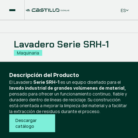
Select La
ES
Lavadero Serie SRH-1
Maquinaria
Descripción del Producto
El Lavadero
es un equipo diseñado para el
Serie SRH-1
lavado industrial de grandes volúmenes de material,
pensado para ofrecer un funcionamiento continuo, fiable y
duradero dentro de líneas de reciclaje. Su construcción
está orientada a mejorar la limpieza del material y a facilitar
la extracción de residuos durante el proceso.
Descargar 
catálogo