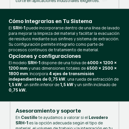
corte en aplicaciones industriales exigentes.
Cómo Integrarlas en Tu Sistema
El
puede incorporarse dentro de una línea de lavado
SRH-1
para mejorar la limpieza del material y facilitar la evacuación
de residuos mediante sus sinfines y sistema de extracción.
Su configuración permite integrarlo como parte de
procesos continuos de tratamiento de material.
Opciones y configuraciones
El modelo
dispone de una tolva de
SRH-1
6000 × 1200 ×
y unas dimensiones totales de
1200 mm
6500 × 2500 ×
. Incorpora
1800 mm
4 ejes de transmisión
, una rueda de extracción de
independientes de 0,75 kW
, un sinfín inferior de
y un sinfín inclinado de
1,5 kW
1,5 kW
0,75 kW.
Asesoramiento y soporte
En
te ayudamos a valorar si el
Castillo
Lavadero
es la opción adecuada según el tipo de
SRH-1
material, el volumen de trabajo y la integración en tu