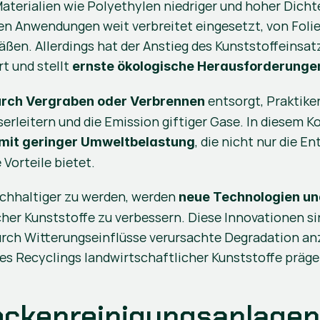
terialien wie Polyethylen niedriger und hoher Dicht
en Anwendungen weit verbreitet eingesetzt, von Folie
ßen. Allerdings hat der Anstieg des Kunststoffeinsat
t und stellt 
ernste ökologische Herausforderunge
 entsorgt, Praktik
rch Vergraben oder Verbrennen
leitern und die Emission giftiger Gase. In diesem Ko
, die nicht nur die 
mit geringer Umweltbelastung
Vorteile bietet.
chhaltiger zu werden, werden 
neue Technologien un
cher Kunststoffe zu verbessern. Diese Innovationen si
urch Witterungseinflüsse verursachte Degradation anz
des Recyclings landwirtschaftlicher Kunststoffe präge
rockenreinigungsanlage