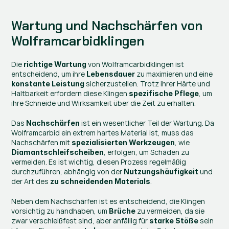
Wartung und Nachschärfen von 
Wolframcarbidklingen
Die 
 von Wolframcarbidklingen ist 
richtige Wartung
entscheidend, um ihre 
 zu maximieren und eine 
Lebensdauer
 sicherzustellen. Trotz ihrer Härte und 
konstante Leistung
Haltbarkeit erfordern diese Klingen 
, um 
spezifische Pflege
ihre Schneide und Wirksamkeit über die Zeit zu erhalten.
Das 
 ist ein wesentlicher Teil der Wartung. Da 
Nachschärfen
Wolframcarbid ein extrem hartes Material ist, muss das 
Nachschärfen mit 
, wie 
spezialisierten Werkzeugen
, erfolgen, um Schäden zu 
Diamantschleifscheiben
vermeiden. Es ist wichtig, diesen Prozess regelmäßig 
durchzuführen, abhängig von der 
 und 
Nutzungshäufigkeit
der Art des 
.
zu schneidenden Materials
Neben dem Nachschärfen ist es entscheidend, die Klingen 
vorsichtig zu handhaben, um 
 zu vermeiden, da sie 
Brüche
zwar verschleißfest sind, aber anfällig für 
 sein 
starke Stöße