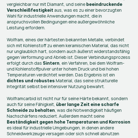
vergleichbar nur mit Diamant, und seine 
beeindruckende 
 aus, was es zu einer bevorzugten 
Verschleißfestigkeit
Wahl für industrielle Anwendungen macht, die in 
anspruchsvollen Bedingungen eine außergewöhnliche 
Leistung erfordern.
Wolfram, eines der härtesten bekannten Metalle, verbindet 
sich mit Kohlenstoff zu einem keramischen Material, das nicht 
nur unglaublich hart, sondern auch äußerst widerstandsfähig 
gegen Verformung und Abrieb ist. Dieser Verbindungsprozess 
erfolgt durch das 
, ein Verfahren, bei dem Wolfram- 
Sintern
und Kohlenstoffpulver unter hohem Druck und bei hohen 
Temperaturen verdichtet werden. Das Ergebnis ist ein 
 Material, das seine strukturelle 
dichtes und robustes
Integrität selbst bei intensiver Nutzung bewahrt.
Wolframcarbid ist nicht nur für seine Härte bekannt, sondern 
auch für seine Fähigkeit, 
über lange Zeit eine scharfe 
, was die Notwendigkeit häufigen 
Schneide zu behalten
Nachschärfens reduziert. Außerdem macht seine 
Beständigkeit gegen hohe Temperaturen und Korrosion
es ideal für industrielle Umgebungen, in denen andere 
Schneidwerkzeuge versagen oder sich schnell abnutzen 