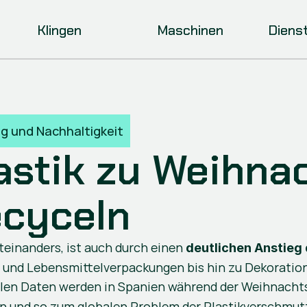
Klingen
Maschinen
Diens
ng und Nachhaltigkeit
lastik zu Weihna
ecyceln
teinanders, ist auch durch einen 
deutlichen Anstieg
d Lebensmittelverpackungen bis hin zu Dekorationen 
llen Daten werden in Spanien während der Weihnachts
den und so zum globalen Problem der Plastikverschmut