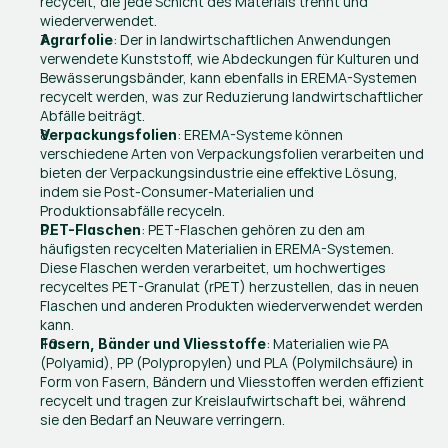
recycelt, die jede Schicht des Materials trennt und 
wiederverwendet.
: Der in landwirtschaftlichen Anwendungen 
Agrarfolie
verwendete Kunststoff, wie Abdeckungen für Kulturen und 
Bewässerungsbänder, kann ebenfalls in EREMA-Systemen 
recycelt werden, was zur Reduzierung landwirtschaftlicher 
Abfälle beiträgt.
: EREMA-Systeme können 
Verpackungsfolien
verschiedene Arten von Verpackungsfolien verarbeiten und 
bieten der Verpackungsindustrie eine effektive Lösung, 
indem sie Post-Consumer-Materialien und 
Produktionsabfälle recyceln.
: PET-Flaschen gehören zu den am 
PET-Flaschen
häufigsten recycelten Materialien in EREMA-Systemen. 
Diese Flaschen werden verarbeitet, um hochwertiges 
recyceltes PET-Granulat (rPET) herzustellen, das in neuen 
Flaschen und anderen Produkten wiederverwendet werden 
kann.
: Materialien wie PA 
Fasern, Bänder und Vliesstoffe
(Polyamid), PP (Polypropylen) und PLA (Polymilchsäure) in 
Form von Fasern, Bändern und Vliesstoffen werden effizient 
recycelt und tragen zur Kreislaufwirtschaft bei, während 
sie den Bedarf an Neuware verringern.