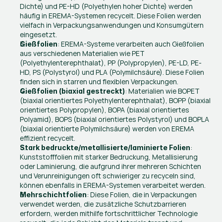
Dichte) und PE-HD (Polyethylen hoher Dichte) werden 
häufig in EREMA-Systemen recycelt. Diese Folien werden 
vielfach in Verpackungsanwendungen und Konsumgütern 
eingesetzt.
: EREMA-Systeme verarbeiten auch Gießfolien 
Gießfolien
aus verschiedenen Materialien wie PET 
(Polyethylenterephthalat), PP (Polypropylen), PE-LD, PE-
HD, PS (Polystyrol) und PLA (Polymilchsäure). Diese Folien 
finden sich in starren und flexiblen Verpackungen.
: Materialien wie BOPET 
Gießfolien (biaxial gestreckt)
(biaxial orientiertes Polyethylenterephthalat), BOPP (biaxial 
orientiertes Polypropylen), BOPA (biaxial orientiertes 
Polyamid), BOPS (biaxial orientiertes Polystyrol) und BOPLA 
(biaxial orientierte Polymilchsäure) werden von EREMA 
effizient recycelt.
: 
Stark bedruckte/metallisierte/laminierte Folien
Kunststofffolien mit starker Bedruckung, Metallisierung 
oder Laminierung, die aufgrund ihrer mehreren Schichten 
und Verunreinigungen oft schwieriger zu recyceln sind, 
können ebenfalls in EREMA-Systemen verarbeitet werden.
: Diese Folien, die in Verpackungen 
Mehrschichtfolien
verwendet werden, die zusätzliche Schutzbarrieren 
erfordern, werden mithilfe fortschrittlicher Technologie 