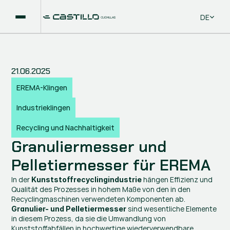
Select La
DE
21.06.2025
EREMA-Klingen
Industrieklingen
Recycling und Nachhaltigkeit
Granuliermesser und 
Pelletiermesser für EREMA
In der 
 hängen Effizienz und 
Kunststoffrecyclingindustrie
Qualität des Prozesses in hohem Maße von den in den 
Recyclingmaschinen verwendeten Komponenten ab. 
 sind wesentliche Elemente 
Granulier- und Pelletiermesser
in diesem Prozess, da sie die Umwandlung von 
Kunststoffabfällen in hochwertige wiederverwendbare 