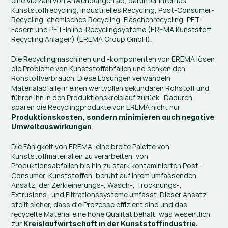
eine Vielzahl von Anwendungen ab, darunter internes 
Kunststoffrecycling, industrielles Recycling, Post-Consumer-
Recycling, chemisches Recycling, Flaschenrecycling, PET-
Fasern und PET-Inline-Recyclingsysteme​ (
EREMA Kunststoff 
Recycling Anlagen
)​​ (
EREMA Group GmbH
)​.
Die Recyclingmaschinen und -komponenten von EREMA lösen 
die Probleme von Kunststoffabfällen und senken den 
Rohstoffverbrauch. Diese Lösungen verwandeln 
Materialabfälle in einen wertvollen sekundären Rohstoff und 
führen ihn in den Produktionskreislauf zurück.  Dadurch 
sparen die Recyclingprodukte von EREMA nicht nur 
Produktionskosten, sondern minimieren auch negative 
.
Umweltauswirkungen
Die Fähigkeit von EREMA, eine breite Palette von 
Kunststoffmaterialien zu verarbeiten, von 
Produktionsabfällen bis hin zu stark kontaminierten Post-
Consumer-Kunststoffen, beruht auf ihrem umfassenden 
Ansatz, der Zerkleinerungs-, Wasch-, Trocknungs-, 
Extrusions- und Filtrationssysteme umfasst. Dieser Ansatz 
stellt sicher, dass die Prozesse effizient sind und das 
recycelte Material eine hohe Qualität behält, was wesentlich 
zur 
Kreislaufwirtschaft in der Kunststoffindustrie.