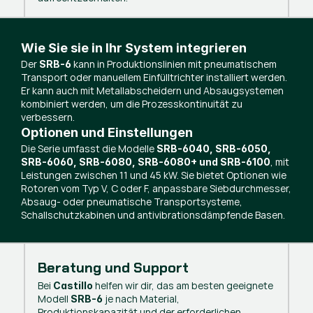
Wie Sie sie in Ihr System integrieren
Der
kann in Produktionslinien mit pneumatischem
SRB-6
Transport oder manuellem Einfülltrichter installiert werden.
Er kann auch mit Metallabscheidern und Absaugsystemen
kombiniert werden, um die Prozesskontinuität zu
verbessern.
Optionen und Einstellungen
Die Serie umfasst die Modelle
SRB-6040, SRB-6050,
, mit
SRB-6060, SRB-6080, SRB-6080+ und SRB-6100
Leistungen zwischen 11 und 45 kW. Sie bietet Optionen wie
Rotoren vom Typ V, C oder F, anpassbare Siebdurchmesser,
Absaug- oder pneumatische Transportsysteme,
Schallschutzkabinen und antivibrationsdämpfende Basen.
Beratung und Support
Bei
helfen wir dir, das am besten geeignete
Castillo
Modell
je nach Material,
SRB-6
Produktionskapazität und der erforderlichen