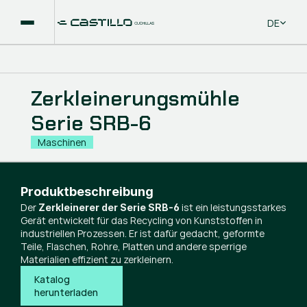
Select La
DE
Zerkleinerungsmühle
Serie SRB-6
Maschinen
Produktbeschreibung
Der
ist ein leistungsstarkes
Zerkleinerer der Serie SRB-6
Gerät entwickelt für das Recycling von Kunststoffen in
industriellen Prozessen. Er ist dafür gedacht, geformte
Teile, Flaschen, Rohre, Platten und andere sperrige
Materialien effizient zu zerkleinern.
Katalog 
herunterladen