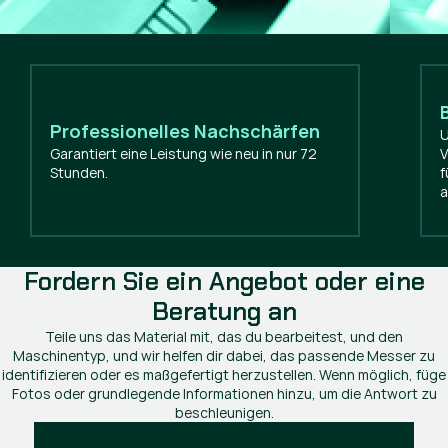
Professionelles Nachschärfen
U
Garantiert eine Leistung wie neu in nur 72
V
Stunden.
f
a
Fordern Sie ein Angebot oder eine
Beratung an
Teile uns das Material mit, das du bearbeitest, und den
Maschinentyp, und wir helfen dir dabei, das passende Messer zu
identifizieren oder es maßgefertigt herzustellen. Wenn möglich, füge
Fotos oder grundlegende Informationen hinzu, um die Antwort zu
beschleunigen.