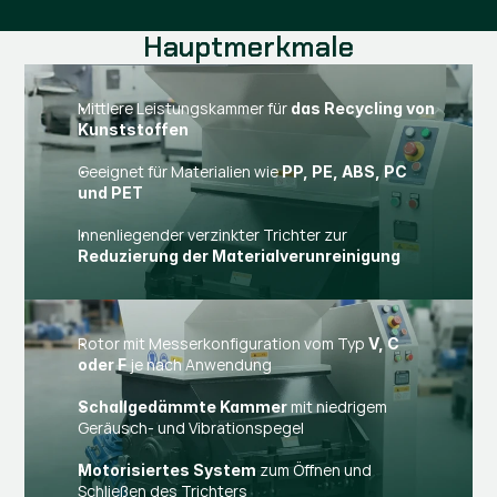
Hauptmerkmale
Mittlere Leistungskammer für
das Recycling von
Kunststoffen
Geeignet für Materialien wie
PP, PE, ABS, PC
und PET
Innenliegender verzinkter Trichter zur
Reduzierung der Materialverunreinigung
Rotor mit Messerkonfiguration vom Typ
V, C
je nach Anwendung
oder F
mit niedrigem
Schallgedämmte Kammer
Geräusch- und Vibrationspegel
zum Öffnen und
Motorisiertes System
Schließen des Trichters