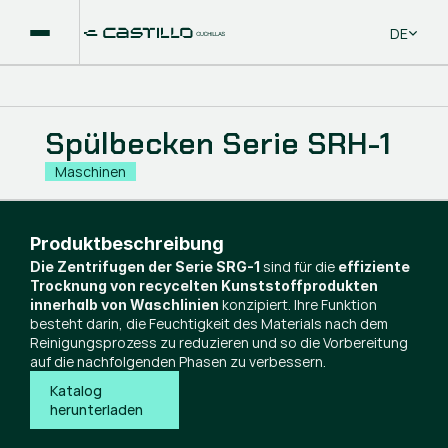
Select La
DE
Spülbecken Serie SRH-1
Maschinen
Produktbeschreibung
sind für die
Die Zentrifugen der Serie SRG-1
effiziente
Trocknung von recycelten Kunststoffprodukten
konzipiert. Ihre Funktion
innerhalb von Waschlinien
besteht darin, die Feuchtigkeit des Materials nach dem
Reinigungsprozess zu reduzieren und so die Vorbereitung
auf die nachfolgenden Phasen zu verbessern.
Katalog 
herunterladen