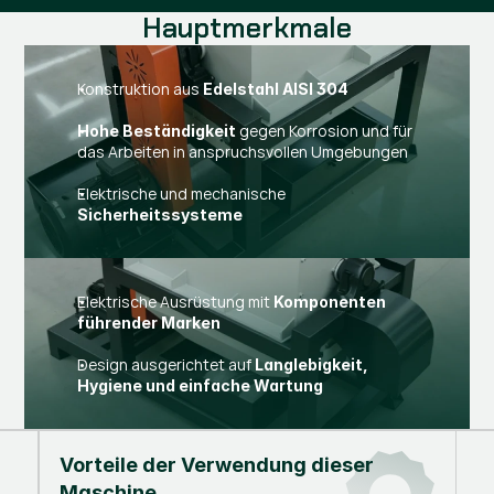
Hauptmerkmale
Konstruktion aus
Edelstahl AISI 304
gegen Korrosion und für
Hohe Beständigkeit
das Arbeiten in anspruchsvollen Umgebungen
Elektrische und mechanische
Sicherheitssysteme
Elektrische Ausrüstung mit
Komponenten
führender Marken
Design ausgerichtet auf
Langlebigkeit,
Hygiene und einfache Wartung
Vorteile der Verwendung dieser
Maschine