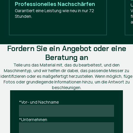
Professionelles Nachschärfen
U
Garantiert eine Leistung wie neu in nur 72
V
Stunden.
f
a
Fordern Sie ein Angebot oder eine
Beratung an
Teile uns das Material mit, das du bearbeitest, und den
Maschinentyp, und wir helfen dir dabei, das passende Messer zu
identifizieren oder es maßgefertigt herzustellen. Wenn möglich, füge
Fotos oder grundlegende Informationen hinzu, um die Antwort zu
beschleunigen.
*Vor- und Nachname
*Unternehmen