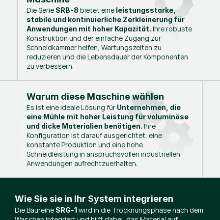
Die Serie
bietet eine
SRB-8
leistungsstarke,
stabile und kontinuierliche Zerkleinerung für
Ihre robuste
Anwendungen mit hoher Kapazität.
Konstruktion und der einfache Zugang zur
Schneidkammer helfen, Wartungszeiten zu
reduzieren und die Lebensdauer der Komponenten
zu verbessern.
Warum diese Maschine wählen
Es ist eine ideale Lösung für
Unternehmen, die
eine Mühle mit hoher Leistung für voluminöse
Ihre
und dicke Materialien benötigen.
Konfiguration ist darauf ausgerichtet, eine
konstante Produktion und eine hohe
Schneidleistung in anspruchsvollen industriellen
Anwendungen aufrechtzuerhalten.
Wie Sie sie in Ihr System integrieren
Die Baureihe
wird in die Trocknungsphase nach dem
SRG-1
Waschen integriert und hilft dabei, das Material auf