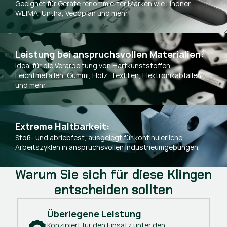
Geeignet für Geräte renommierter Marken wie Lindner,
WEIMA, Untha, Vecoplan und mehr.
Leistung bei anspruchsvollen Materialien:
Ideal für die Verarbeitung von Hartkunststoffen,
Leichtmetallen, Gummi, Holz, Textilien, Elektronikabfällen
und mehr.
Extreme Haltbarkeit:
Stoß- und abriebfest, ausgelegt für kontinuierliche
Arbeitszyklen in anspruchsvollen Industrieumgebungen.
Warum Sie sich für diese Klingen
entscheiden sollten
Überlegene Leistung
Konzipiert für den Einsatz unter den