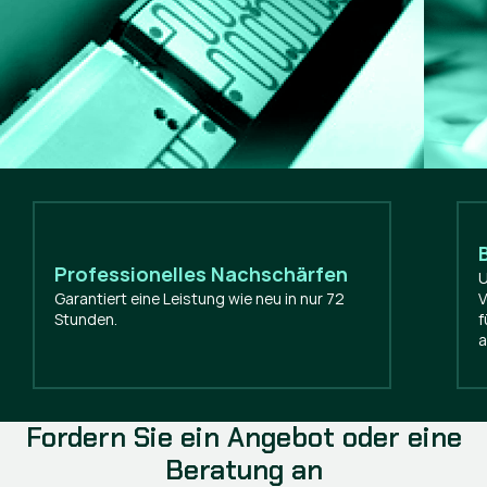
Professionelles Nachschärfen
U
Garantiert eine Leistung wie neu in nur 72
V
Stunden.
f
a
Fordern Sie ein Angebot oder eine
Beratung an