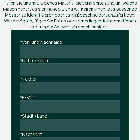
Teilen Sie uns mit, welches Material Sie verarbeiten und um welche
Maschinenart es sich handelt, und wir helfen Ihnen, das passende
Messer zu identifizieren oder es maßgeschneidert anzufertigen.
Wenn möglich, fügen Sie Fotos oder grundlegende Informationen
bei, um die Antwort zu beschleunigen.
*Vor- und Nachname
*Unternehmen
*Telefon
*E-Mail
*Stadt / Land
*Nachricht