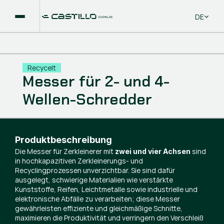
Select La
DE
Recycelt
Messer für 2- und 4-
Wellen-Schredder
Produktbeschreibung
Die Messer für Zerkleinerer mit
sind
zwei und vier Achsen
in hochkapazitiven Zerkleinerungs- und
Recyclingprozessen unverzichtbar. Sie sind dafür
ausgelegt, schwierige Materialien wie verstärkte
Kunststoffe, Reifen, Leichtmetalle sowie industrielle und
elektronische Abfälle zu verarbeiten; diese Messer
gewährleisten effiziente und gleichmäßige Schnitte,
maximieren die Produktivität und verringern den Verschleiß