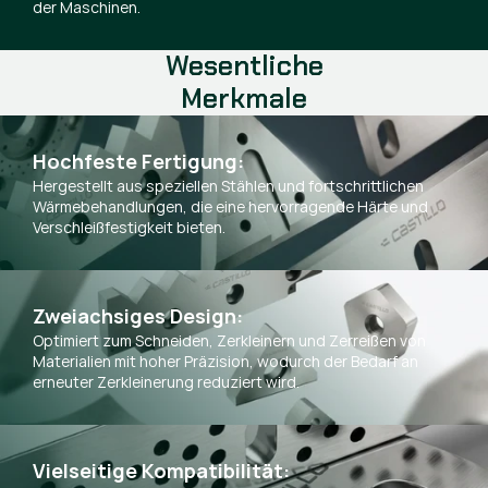
der Maschinen.
Wesentliche
Merkmale
Hochfeste Fertigung:
Hergestellt aus speziellen Stählen und fortschrittlichen
Wärmebehandlungen, die eine hervorragende Härte und
Verschleißfestigkeit bieten.
Zweiachsiges Design:
Optimiert zum Schneiden, Zerkleinern und Zerreißen von
Materialien mit hoher Präzision, wodurch der Bedarf an
erneuter Zerkleinerung reduziert wird.
Vielseitige Kompatibilität: