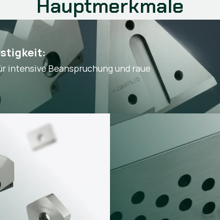
Hauptmerkmale
stigkeit:
r intensive Beanspruchung und raue