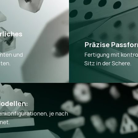
liches 
Präzise Passfor
enten und
Fertigung mit kontro
ten.
Sitz in der Schere.
odellen:
enkonfigurationen, je nach
net.