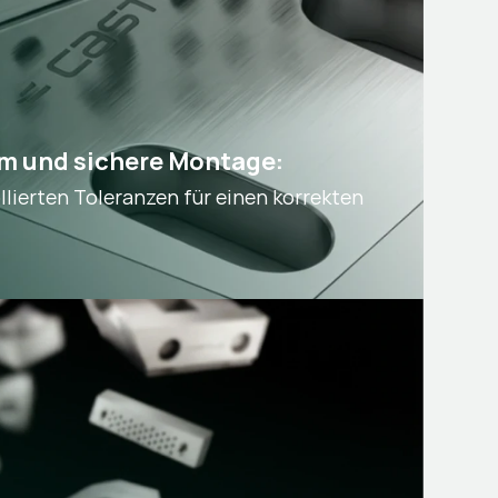
m und sichere Montage:
llierten Toleranzen für einen korrekten