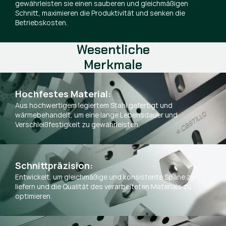
gewährleisten sie einen sauberen und gleichmäßigen
Schnitt, maximieren die Produktivität und senken die
Betriebskosten.
Wesentliche
Merkmale
Hochfestes Material:
Aus hochwertigem legiertem Stahl gefertigt und
wärmebehandelt, um eine lange Lebensdauer und
Verschleißfestigkeit zu gewährleisten.
Schnittpräzision:
Entwickelt, um gleichmäßige und konsistente Späne zu
liefern und die Qualität des verarbeiteten Materials zu
optimieren.