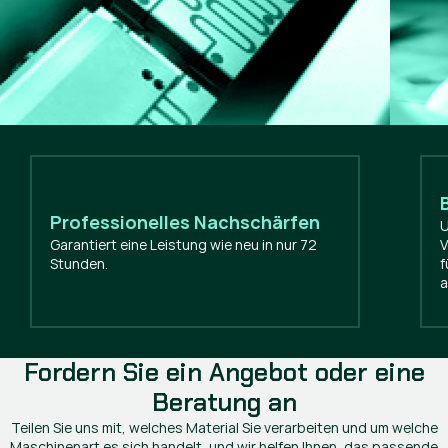
Professionelles Nachschärfen
U
Garantiert eine Leistung wie neu in nur 72
V
Stunden.
f
a
Fordern Sie ein Angebot oder eine
Beratung an
Teilen Sie uns mit, welches Material Sie verarbeiten und um welche
Maschinenart es sich handelt, und wir helfen Ihnen, das passende