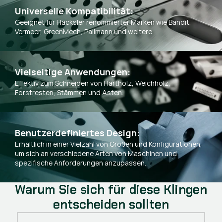
Universelle Kompatibilität:
Geeignet für Häcksler renommierter Marken wie Bandit,
Vermeer, GreenMech, Pallmann und weitere.
Vielseitige Anwendungen:
Effektiv zum Schneiden von Hartholz, Weichholz,
Forstresten, Stämmen und Ästen.
Benutzerdefiniertes Design:
Erhältlich in einer Vielzahl von Größen und Konfigurationen,
um sich an verschiedene Arten von Maschinen und
spezifische Anforderungen anzupassen.
Warum Sie sich für diese Klingen
entscheiden sollten