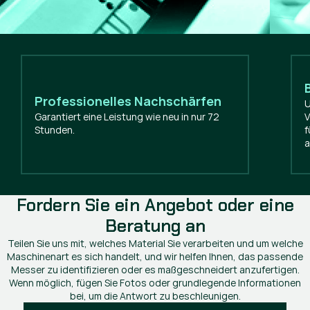
Professionelles Nachschärfen
U
Garantiert eine Leistung wie neu in nur 72
V
Stunden.
f
a
Fordern Sie ein Angebot oder eine
Beratung an
Teilen Sie uns mit, welches Material Sie verarbeiten und um welche
Maschinenart es sich handelt, und wir helfen Ihnen, das passende
Messer zu identifizieren oder es maßgeschneidert anzufertigen.
Wenn möglich, fügen Sie Fotos oder grundlegende Informationen
bei, um die Antwort zu beschleunigen.