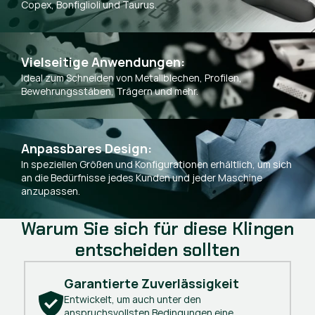
Copex, Bonfiglioli und Taurus.
Vielseitige Anwendungen: 
Ideal zum Schneiden von Metallblechen, Profilen,
Bewehrungsstäben, Trägern und mehr.
Anpassbares Design:
In speziellen Größen und Konfigurationen erhältlich, um sich
an die Bedürfnisse jedes Kunden und jeder Maschine
anzupassen.
Warum Sie sich für diese Klingen
entscheiden sollten
Garantierte Zuverlässigkeit
Entwickelt, um auch unter den
anspruchsvollsten Bedingungen eine