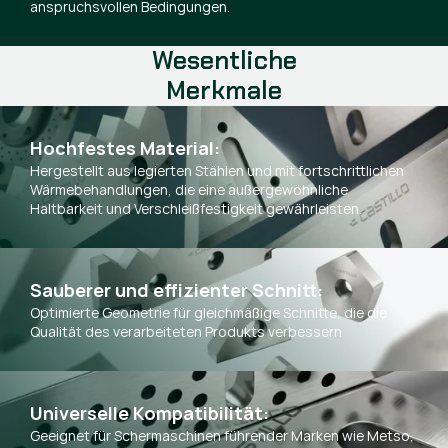
anspruchsvollen Bedingungen.
Wesentliche
Merkmale
Hochfestes Material:
Hergestellt aus legierten Stählen und mit fortschrittlichen
Wärmebehandlungen, die eine außergewöhnliche
Haltbarkeit und Verschleißfestigkeit gewährleisten.
Sauberer und effizienter Schnitt:
Optimierte Geometrie für gleichmäßige Schnitte, die die
Qualität des verarbeiteten Produkts verbessern
Universelle Kompatibilität:
Geeignet für Schermaschinen führender Marken wie Metso,