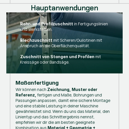
Hauptanwendungen
in Fertigungslinien
Rohr- und Profilzuschnitt
und Werkstätten.
mit Scheren/Guilotinen mit
Blechzuschnitt
Anspruch an die Oberflächenqualität.
mit
Zuschnitt von Stangen und Profilen
Kreissäge oder Bandsäge.
Maßanfertigung
Wir können nach
Zeichnung, Muster oder
fertigen und Maße, Bohrungen und
Referenz,
Passungen anpassen, damit eine sichere Montage
und eine stabile Leistung in deiner Maschine
gewährleistet sind. Wenn du uns das Material, den
Linientyp und das Schnittergebnis nennst,
empfehlen wir dir die am besten geeignete
Kombination aus
Material + Geometrie +