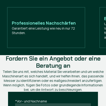
Professionelles Nachschärfen
U
Garantiert eine Leistung wie neu in nur 72
V
Stunden.
f
a
Fordern Sie ein Angebot oder eine
Beratung an
Teilen Sie uns mit, welches Material Sie verarbeiten und um welche
Maschinenart es sich handelt, und wir helfen Ihnen, das passende
Messer zu identifizieren oder es maßgeschneidert anzufertigen.
Wenn möglich, fügen Sie Fotos oder grundlegende Informationen
bei, um die Antwort zu beschleunigen.
*Vor- und Nachname