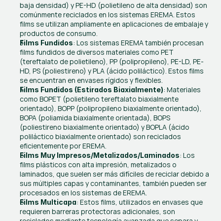
baja densidad) y PE-HD (polietileno de alta densidad) son 
comúnmente reciclados en los sistemas EREMA. Estos 
films se utilizan ampliamente en aplicaciones de embalaje y 
productos de consumo.
: Los sistemas EREMA también procesan 
Films Fundidos
films fundidos de diversos materiales como PET 
(tereftalato de polietileno), PP (polipropileno), PE-LD, PE-
HD, PS (poliestireno) y PLA (ácido poliláctico). Estos films 
se encuentran en envases rígidos y flexibles.
: Materiales 
Films Fundidos (Estirados Biaxialmente)
como BOPET (polietileno tereftalato biaxialmente 
orientado), BOPP (polipropileno biaxialmente orientado), 
BOPA (poliamida biaxialmente orientada), BOPS 
(poliestireno biaxialmente orientado) y BOPLA (ácido 
poliláctico biaxialmente orientado) son reciclados 
eficientemente por EREMA.
: Los 
Films Muy Impresos/Metalizados/Laminados
films plásticos con alta impresión, metalizados o 
laminados, que suelen ser más difíciles de reciclar debido a 
sus múltiples capas y contaminantes, también pueden ser 
procesados en los sistemas de EREMA.
: Estos films, utilizados en envases que 
Films Multicapa
requieren barreras protectoras adicionales, son 
reciclados mediante tecnología avanzada que separa y 