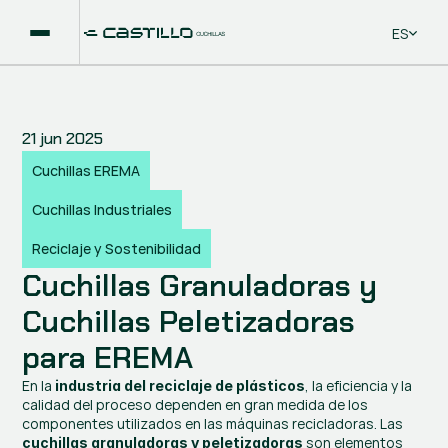
Select La
ES
21 jun 2025
Cuchillas EREMA
Cuchillas Industriales
Reciclaje y Sostenibilidad
Cuchillas Granuladoras y 
Cuchillas Peletizadoras 
para EREMA
En la 
, la eficiencia y la 
industria del reciclaje de plásticos
calidad del proceso dependen en gran medida de los 
componentes utilizados en las máquinas recicladoras. Las 
 son elementos 
cuchillas granuladoras y peletizadoras