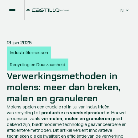
Select La
NL
13 jun 2025
Industriële messen
Recycling en Duurzaamheid
Verwerkingsmethoden in 
molens: meer dan breken, 
malen en granuleren
Molens spelen een cruciale rol in tal van industrieën, 
van recycling tot 
 en 
. Hoewel 
productie
voedselproductie
processen zoals 
 goed 
vermalen, malen en granuleren
bekend zijn, biedt moderne technologie geavanceerdere en 
efficiëntere methoden. Dit artikel verkent innovatieve 
technieken die de kwaliteit en efficiëntie van de verwerking 