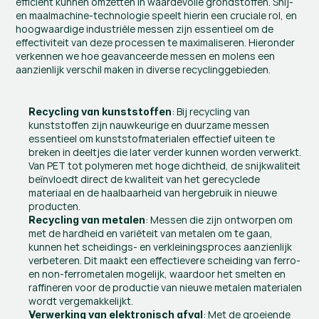
efficiënt kunnen omzetten in waardevolle grondstoffen. Snij- 
en maalmachine-technologie speelt hierin een cruciale rol, en 
hoogwaardige industriële messen zijn essentieel om de 
effectiviteit van deze processen te maximaliseren. Hieronder 
verkennen we hoe geavanceerde messen en molens een 
aanzienlijk verschil maken in diverse recyclinggebieden.
: Bij recycling van 
Recycling van kunststoffen
kunststoffen zijn nauwkeurige en duurzame messen 
essentieel om kunststofmaterialen effectief uiteen te 
breken in deeltjes die later verder kunnen worden verwerkt. 
Van PET tot polymeren met hoge dichtheid, de snijkwaliteit 
beïnvloedt direct de kwaliteit van het gerecyclede 
materiaal en de haalbaarheid van hergebruik in nieuwe 
producten.
: Messen die zijn ontworpen om 
Recycling van metalen
met de hardheid en variëteit van metalen om te gaan, 
kunnen het scheidings- en verkleiningsproces aanzienlijk 
verbeteren. Dit maakt een effectievere scheiding van ferro- 
en non-ferrometalen mogelijk, waardoor het smelten en 
raffineren voor de productie van nieuwe metalen materialen 
wordt vergemakkelijkt.
: Met de groeiende 
Verwerking van elektronisch afval