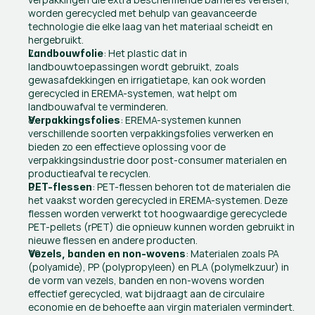
worden gerecycled met behulp van geavanceerde 
technologie die elke laag van het materiaal scheidt en 
hergebruikt.
: Het plastic dat in 
Landbouwfolie
landbouwtoepassingen wordt gebruikt, zoals 
gewasafdekkingen en irrigatietape, kan ook worden 
gerecycled in EREMA-systemen, wat helpt om 
landbouwafval te verminderen.
: EREMA-systemen kunnen 
Verpakkingsfolies
verschillende soorten verpakkingsfolies verwerken en 
bieden zo een effectieve oplossing voor de 
verpakkingsindustrie door post-consumer materialen en 
productieafval te recyclen.
: PET-flessen behoren tot de materialen die 
PET-flessen
het vaakst worden gerecycled in EREMA-systemen. Deze 
flessen worden verwerkt tot hoogwaardige gerecyclede 
PET-pellets (rPET) die opnieuw kunnen worden gebruikt in 
nieuwe flessen en andere producten.
: Materialen zoals PA 
Vezels, banden en non-wovens
(polyamide), PP (polypropyleen) en PLA (polymelkzuur) in 
de vorm van vezels, banden en non-wovens worden 
effectief gerecycled, wat bijdraagt aan de circulaire 
economie en de behoefte aan virgin materialen vermindert.