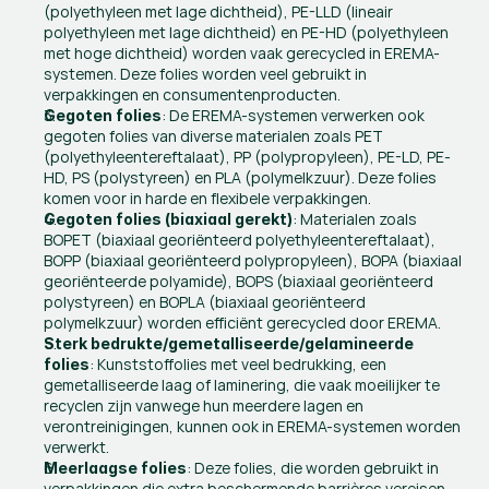
(polyethyleen met lage dichtheid), PE-LLD (lineair 
polyethyleen met lage dichtheid) en PE-HD (polyethyleen 
met hoge dichtheid) worden vaak gerecycled in EREMA-
systemen. Deze folies worden veel gebruikt in 
verpakkingen en consumentenproducten.
: De EREMA-systemen verwerken ook 
Gegoten folies
gegoten folies van diverse materialen zoals PET 
(polyethyleentereftalaat), PP (polypropyleen), PE-LD, PE-
HD, PS (polystyreen) en PLA (polymelkzuur). Deze folies 
komen voor in harde en flexibele verpakkingen.
: Materialen zoals 
Gegoten folies (biaxiaal gerekt)
BOPET (biaxiaal georiënteerd polyethyleentereftalaat), 
BOPP (biaxiaal georiënteerd polypropyleen), BOPA (biaxiaal 
georiënteerde polyamide), BOPS (biaxiaal georiënteerd 
polystyreen) en BOPLA (biaxiaal georiënteerd 
polymelkzuur) worden efficiënt gerecycled door EREMA.
Sterk bedrukte/gemetalliseerde/gelamineerde 
: Kunststoffolies met veel bedrukking, een 
folies
gemetalliseerde laag of laminering, die vaak moeilijker te 
recyclen zijn vanwege hun meerdere lagen en 
verontreinigingen, kunnen ook in EREMA-systemen worden 
verwerkt.
: Deze folies, die worden gebruikt in 
Meerlaagse folies
verpakkingen die extra beschermende barrières vereisen, 