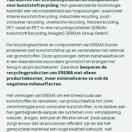
. Hun geavanceerde technologie 
voor kunststofrecycling
bestrijkt een verscheidenheid aan toepassingen, waaronder 
interne kunststofrecycling, industriële recycling, post-
consumer recycling, chemische recycling, flessenrecycling, 
PET-vezel en PET-in-line-recyclingsystemen​ (
EREMA 
Kunststoff Recycling Anlagen
)​​ (
EREMA Group GmbH
)​.
De recyclingmachines en componenten van EREMA lossen 
problemen met kunststofafval op en verminderen het verbruik 
van grondstoffen. Deze oplossingen zetten materiaalafval om 
in een waardevolle secundaire grondstof en brengen het 
terug in de productieketen.  Daardoor 
besparen de 
recyclingproducten van EREMA niet alleen 
productiekosten, maar minimaliseren ze ook de 
.
negatieve milieueffecten
Het vermogen van EREMA om een breed scala aan 
kunststoffen te verwerken, van productieafval tot sterk 
verontreinigde post-consumer kunststoffen, is te danken aan 
hun geïntegreerde aanpak die systemen voor versnippering, 
wassen, drogen, extrusie en filtratie omvat. Deze aanpak 
zorgt ervoor dat de processen efficiënt zijn en dat het 
gerecyclede materiaal een hoge kwaliteit behoudt, wat 