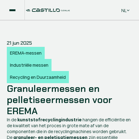
Select La
NL
21 jun 2025
EREMA-messen
Industriële messen
Recycling en Duurzaamheid
Granuleermessen en 
pelletiseermessen voor 
EREMA
In de 
 hangen de efficiëntie en 
kunststofrecyclingindustrie
de kwaliteit van het proces in grote mate af van de 
componenten die in de recyclingmachines worden gebruikt. 
De 
 zijn essentiële 
granuleer- en peletisatiemessen