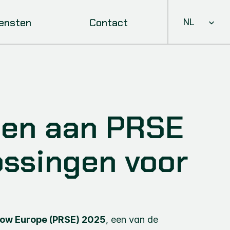
Select Languag
iensten
Contact
NL
men aan PRSE 
ossingen voor 
how Europe (PRSE) 2025
, een van de 