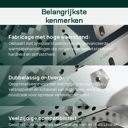
Belangrijkste
kenmerken
Fabricage met hoge weerstand:
Gemaakt met speciale staalsoorten en geavanceerde
warmtebehandelingen die zorgen voor een uitstekende
hardheid en slijtvastheid.
Dubbelassig ontwerp:
Geoptimaliseerd voor het met hoge precisie snijden,
versnipperen en scheuren van materialen, waardoor de
noodzaak voor opnieuw verkleinen afneemt.
Veelzijdige compatibiliteit:
Geschikt voor machines van bekende merken zoals Lindner,