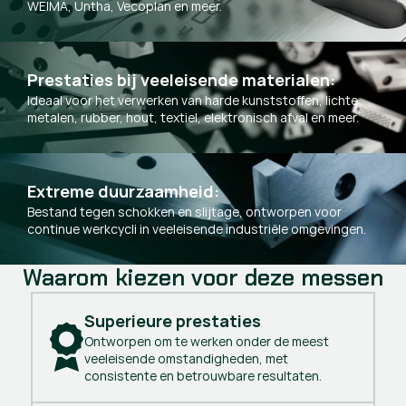
WEIMA, Untha, Vecoplan en meer.
Prestaties bij veeleisende materialen:
Ideaal voor het verwerken van harde kunststoffen, lichte
metalen, rubber, hout, textiel, elektronisch afval en meer.
Extreme duurzaamheid:
Bestand tegen schokken en slijtage, ontworpen voor
continue werkcycli in veeleisende industriële omgevingen.
Waarom kiezen voor deze messen
Superieure prestaties
Ontworpen om te werken onder de meest
veeleisende omstandigheden, met
consistente en betrouwbare resultaten.