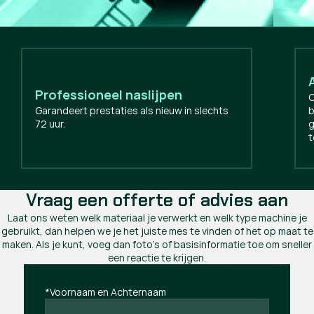
Professioneel naslijpen
O
Garandeert prestaties als nieuw in slechts
b
72 uur.
g
t
Vraag een offerte of advies aan
Laat ons weten welk materiaal je verwerkt en welk type machine je
gebruikt, dan helpen we je het juiste mes te vinden of het op maat te
maken. Als je kunt, voeg dan foto's of basisinformatie toe om sneller
een reactie te krijgen.
*Voornaam en Achternaam