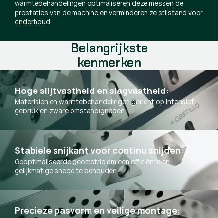
warmtebehandelingen optimaliseren deze messen de
prestaties van de machine en verminderen ze stilstand voor
onderhoud.
Belangrijkste
kenmerken
Hoge slijtvastheid en slagvastheid:
Materialen en warmtebehandelingen gericht op intensief
gebruik en zware omstandigheden.
Stabiele snijkant voor continu snijden:
Geoptimaliseerde geometrie om een efficiënte en
gelijkmatige snede te behouden.
Precieze pasvorm en veilige montage: