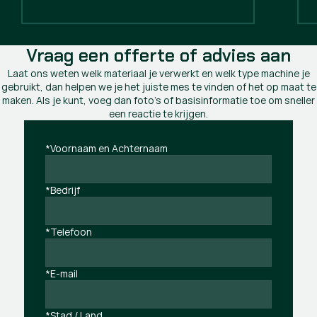
Vraag een offerte of advies aan
Laat ons weten welk materiaal je verwerkt en welk type machine je
gebruikt, dan helpen we je het juiste mes te vinden of het op maat te
maken. Als je kunt, voeg dan foto's of basisinformatie toe om sneller
een reactie te krijgen.
*Voornaam en Achternaam
*Bedrijf
*Telefoon
*E-mail
*Stad / Land