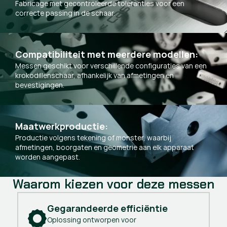
Fabricage met gecontroleerde toleranties voor een
correcte passing in de schaar.
Compatibiliteit met meerdere modellen:
Messen geschikt voor verschillende configuraties van een
krokodillenschaar, afhankelijk van afmetingen en
bevestigingen.
Maatwerkproductie:
Productie volgens tekening of monster, waarbij
afmetingen, boorgaten en geometrie aan elk apparaat
worden aangepast.
Waarom kiezen voor deze messen
Gegarandeerde efficiëntie
Oplossing ontworpen voor