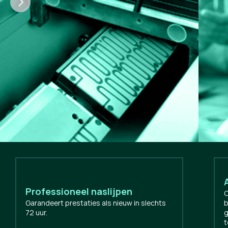
Professioneel naslijpen
O
Garandeert prestaties als nieuw in slechts
b
72 uur.
g
t