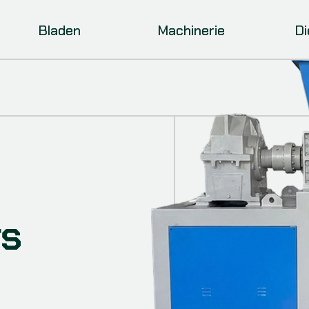
Bladen
Machinerie
D
rs