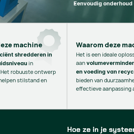
Eenvoudig onderhoud
 deze machine
Waarom deze mac
Het is een ideale oplo
ficiënt shredderen in
aan
in
volumeverminderi
uidsniveau
 Het robuuste ontwerp
en voeding van recycl
elpen stilstand en
bieden van duurzaamhei
effectieve aanpassing 
Hoe ze in je systee