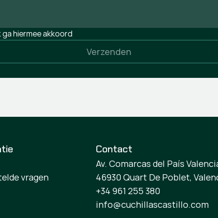
ik ga hiermee akkoord
Verzenden
tie
Contact
Av. Comarcas del País Valencia
telde vragen
46930 Quart De Poblet, Valen
+34 961 255 380
info@cuchillascastillo.com