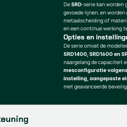
De
-serie kan worden 
SRD
gevoede lijnen, en worde
metaalscheiding of materi
en een continue werking t
Opties en instelling
De serie omvat de modell
SRD1400, SRD1600 en 
naargelang de capaciteit e
mesconfiguratie volgens
instelling, aangepaste e
met geavanceerde beveili
teuning