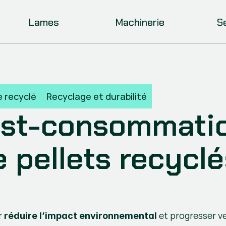
Lames
Machinerie
S
e recyclé
Recyclage et durabilité
st-consommation
pellets recyclés
 
 et progresser v
réduire l’impact environnemental