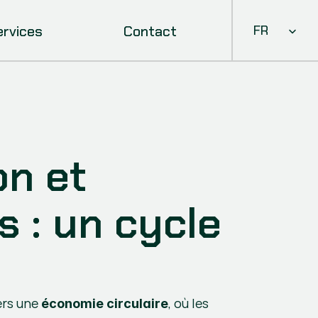
Select Languag
ervices
Contact
FR
 et 
 : un cycle 
ers une 
, où les 
économie circulaire