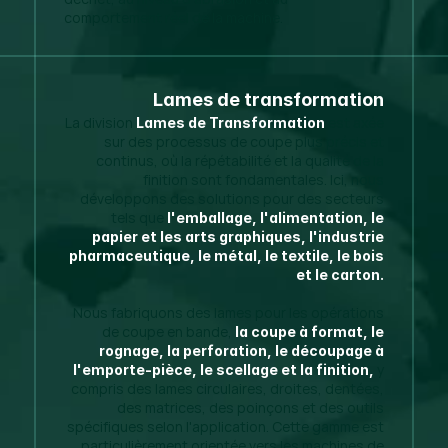
comportement réel de la machine.
Lames de transformation
La division
est axée
Lames de Transformation
sur des processus de coupe plus précis et
continus, où la répétabilité et la qualité de la
finition sont fondamentales. Ici, nous
développons des solutions pour des secteurs
tels que
l'emballage, l'alimentation, le
papier et les arts graphiques, l'industrie
pharmaceutique, le métal, le textile, le bois
et le carton.
Nous fabriquons des lames pour les opérations
de coupe en bande,
la coupe à format, le
rognage, la perforation, le découpage à
y
l'emporte-pièce, le scellage et la finition,
compris des lames circulaires, droites, dentées,
des matrices, des poinçons et des outils
spécifiques selon l'application. Cette gamme est
particulièrement orientée vers les machines de