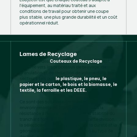
l'équipement, au matériau traité et aux
conditions de travail pour obtenir une coupe
plus stable, une plus grande durabilité et un coût
opérationnel réduit.
Lames de Recyclage
La division des
est
Couteaux de Recyclage
orientée vers les processus de broyage, de
granulation et de réduction de volume dans des
secteurs tels que
le plastique, le pneu, le
papier et le carton, le bois et la biomasse, le
textile, la ferraille et les DEEE.
Ce sont des solutions conçues pour des
environnements de travail exigeants, où la
résistance à l'usure, la ténacité et la stabilité du
tranchant font la différence. Dans cette division,
la sélection du matériau de la lame, la dureté et la
géométrie de coupe sont adaptées au type de
déchet, au niveau d'abrasion et au