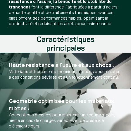
résistance à l’usure, la ténacité et la stabilité du
font la différence. Fabriquées à partir d’aciers
tranchant
de haute qualité et de traitements thermiques avancés,
elles offrent des performances fiables, optimisant la
productivité et réduisant les arrêts pour maintenance.
Caractéristiques
principales
Haute résistance à l'usure et aux chocs :
Matériaux et traitements thermiques conçus pour résister
à des conditions sévères et à un fonctionnement continu.
Géométrie optimisée pour les matériaux 
mixtes :
Conceptions pensées pour maintenir une coupe stable,
même en cas de charges variables et de présence
d'éléments durs.