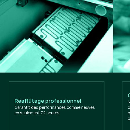
Réaffûtage professionnel
N
Garantit des performances comme neuves
d
en seulement 72 heures.
p
p