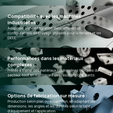
Compatibilité avec les machines 
industrielles :
Adaptées à une intégration dans différentes
configurations de broyage utilisées pour la ferraille et les
DEEE.
Performances dans les matériaux 
complexes :
Prêtes à traiter des matériaux hétérogènes typiques du
secteur, tout en maintenant des résultats constants.
Options de fabrication sur mesure :
Production selon plan ou échantillon, en adaptant les
dimensions, les angles et les duretés selon le type
d’équipement et l’application.