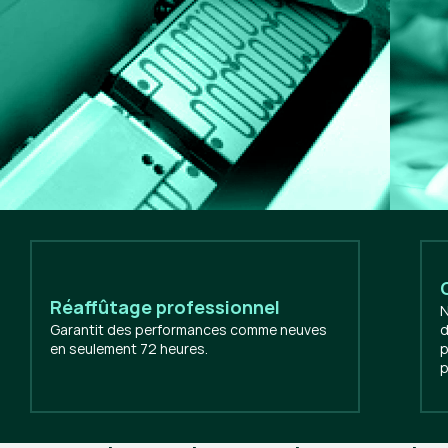
Réaffûtage professionnel
N
Garantit des performances comme neuves
d
en seulement 72 heures.
p
p