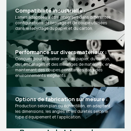
Compatibilité industrielle :
Lames adaptées à être intégrées dans différentes
configurations de broyage et de coupe utilisées
dans le recyclage du papier et du carton.
Performance sur divers matériaux :
Conçues pour travailler avec du papier, du carton,
des emballages et des mélanges de matériaux, en
maintenant des coupes constantes dans des
environnements exigeants.
Options de fabrication sur mesure :
Production selon plan ou échantillon, en adaptant
les dimensions, les angles et les duretés selon le
type d’équipement et l’application.