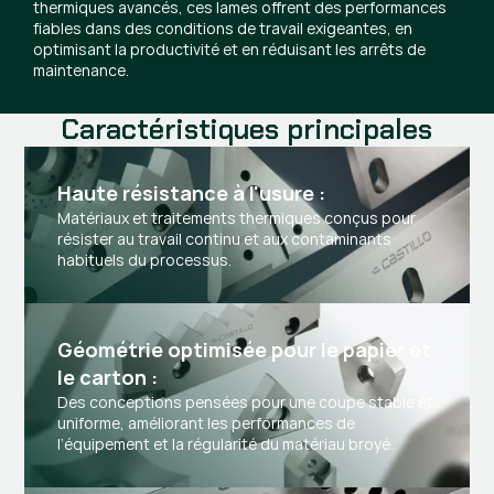
thermiques avancés, ces lames offrent des performances
fiables dans des conditions de travail exigeantes, en
optimisant la productivité et en réduisant les arrêts de
maintenance.
Caractéristiques principales
Haute résistance à l'usure :
Matériaux et traitements thermiques conçus pour
résister au travail continu et aux contaminants
habituels du processus.
Géométrie optimisée pour le papier et 
le carton :
Des conceptions pensées pour une coupe stable et
uniforme, améliorant les performances de
l’équipement et la régularité du matériau broyé.