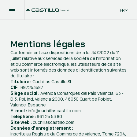
Select La
FR
Mentions légales
Conformément aux dispositions de la loi 34/2002 du 11 
juillet relative aux services de la société de l'information
et du commerce électronique, les utilisateurs de ce site 
web sont informés des données d'identification suivantes
du titulaire :
 Cuchillas Castillo SL
Titulaire :
 B97253587
CIF :
 Avenida Comarques del País Valencia, 63 - 
Siège social :
D 3, Pol. Ind. Valencia 2000, 46930 Quart de Poblet, 
Valence, Espagne
 info@cuchillascastillo.com
E-mail :
 961 25 53 80
Téléphone :
 cuchillascastillo.com
Site web :
Données d'enregistrement :
Inscrite au Registre du Commerce de Valence, Tome 7294, 