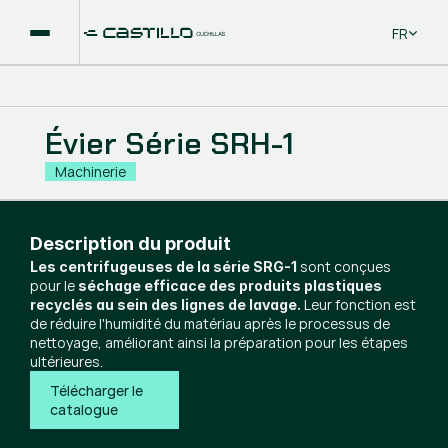
Select La
FR
Évier Série SRH-1
Machinerie
Description du produit
sont conçues
Les centrifugeuses de la série SRG-1
pour le
séchage efficace des produits plastiques
Leur fonction est
recyclés au sein des lignes de lavage.
de réduire l'humidité du matériau après le processus de
nettoyage, améliorant ainsi la préparation pour les étapes
ultérieures.
Télécharger le 
catalogue