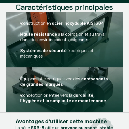
Caractéristiques principales
Construction en
acier inoxydable AISI 304
à la corrosion et au travail
Haute résistance
dans des environnements exigeants
électriques et
Systèmes de sécurité
mécaniques
Équipement électrique avec des
composants
de grandes marques
Conception orientée vers la
durabilité,
l'hygiène et la simplicité de maintenance
Avantages d’utiliser cette machine
La série
offre un
SRB-8
broyage puissant, stable