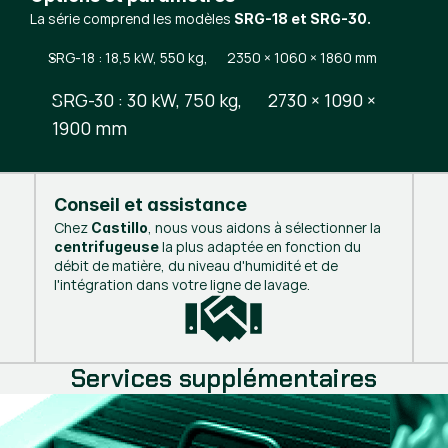
La série comprend les modèles
SRG-18 et SRG-30.
SRG-18 : 18,5 kW, 550 kg, 2350 × 1060 × 1860 mm
SRG-30 : 30 kW, 750 kg, 2730 × 1090 ×
1900 mm
Conseil et assistance
Chez
, nous vous aidons à sélectionner la
Castillo
la plus adaptée en fonction du
centrifugeuse
débit de matière, du niveau d'humidité et de
l'intégration dans votre ligne de lavage.
Services supplémentaires