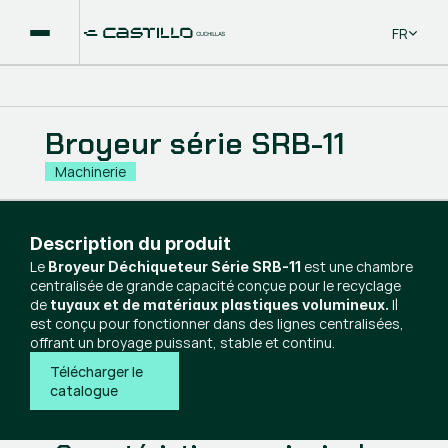
Select La
FR
Broyeur série SRB-11
Machinerie
Description du produit
Le
est une chambre
Broyeur Déchiqueteur Série SRB-11
centralisée de grande capacité conçue pour le recyclage
de
Il
tuyaux et de matériaux plastiques volumineux.
est conçu pour fonctionner dans des lignes centralisées,
offrant un broyage puissant, stable et continu.
Télécharger le 
catalogue