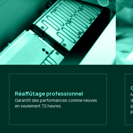
Réaffûtage professionnel
N
Garantit des performances comme neuves
d
en seulement 72 heures.
p
p