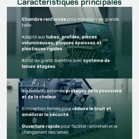
Caractéristiques principales
pour matériaux de grande
Chambre renforcée
taille
Adapté aux
tubes, profilés, pièces
volumineuses, plaques épaisses et
plastiques rigides
Rotor de grand diamètre avec
système de
lames étagées
Roulements externes
protégés de la poussière
et de la chaleur
Conception fermée pour
réduire le bruit et
améliorer la sécurité
pour faciliter l'entretien et le
Ouverture rapide
changement des lames