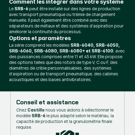
Comment les intégrer dans votre système
Le
peut être installé sur des lignes de production
SRB-6
avec transport pneumatique ou trémie de chargement
manuelle. Il peut également être combiné avec des
séparateurs de métaux et des systèmes d'aspiration pour
améliorer la continuité du processus.
Options et paramètres
La série comprend les modèles
SRB-6040, SRB-6050,
, avec
SRB-6060, SRB-6080, SRB-6080+ et SRB-6100
des puissances comprises entre 11 et 45 kW. Elle propose
des options telles que des rotors de type V, C ou F, des
diamètres de crible personnalisables, des systèmes
d’aspiration ou de transport pneumatique, des cabines
acoustiques et des bases antivibratoires.
Conseil et assistance
Chez
nous vous aidons à sélectionner le
Castillo
modèle
le plus adapté selon le matériau, la
SRB-6
capacité de production et la granulométrie finale
requise.