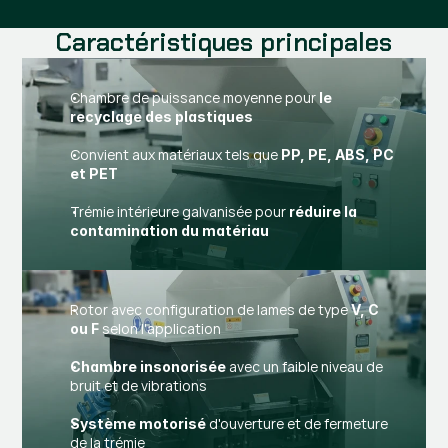
Caractéristiques principales
Chambre de puissance moyenne pour
le
recyclage des plastiques
Convient aux matériaux tels que
PP, PE, ABS, PC
et PET
Trémie intérieure galvanisée pour
réduire la
contamination du matériau
Rotor avec configuration de lames de type
V, C
selon l'application
ou F
avec un faible niveau de
Chambre insonorisée
bruit et de vibrations
d'ouverture et de fermeture
Système motorisé
de la trémie