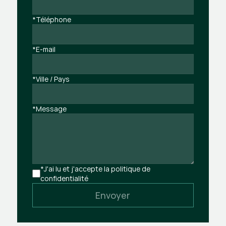
*Téléphone
*E-mail
*Ville / Pays
*Message
*J'ai lu et j'accepte la politique de 
confidentialité
Envoyer