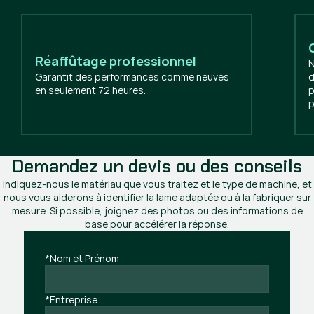
Réaffûtage professionnel
N
Garantit des performances comme neuves
d
en seulement 72 heures.
p
p
Demandez un devis ou des conseils
Indiquez-nous le matériau que vous traitez et le type de machine, et
nous vous aiderons à identifier la lame adaptée ou à la fabriquer sur
mesure. Si possible, joignez des photos ou des informations de
base pour accélérer la réponse.
*Nom et Prénom
*Entreprise