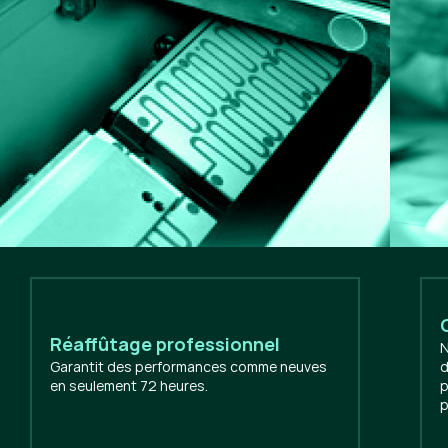
Réaffûtage professionnel
N
Garantit des performances comme neuves
d
en seulement 72 heures.
p
p