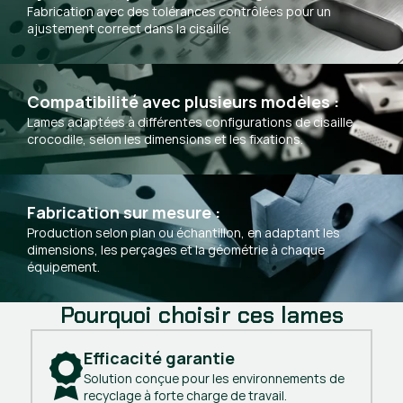
Fabrication avec des tolérances contrôlées pour un
ajustement correct dans la cisaille.
Compatibilité avec plusieurs modèles :
Lames adaptées à différentes configurations de cisaille
crocodile, selon les dimensions et les fixations.
Fabrication sur mesure :
Production selon plan ou échantillon, en adaptant les
dimensions, les perçages et la géométrie à chaque
équipement.
Pourquoi choisir ces lames
Efficacité garantie
Solution conçue pour les environnements de
recyclage à forte charge de travail.