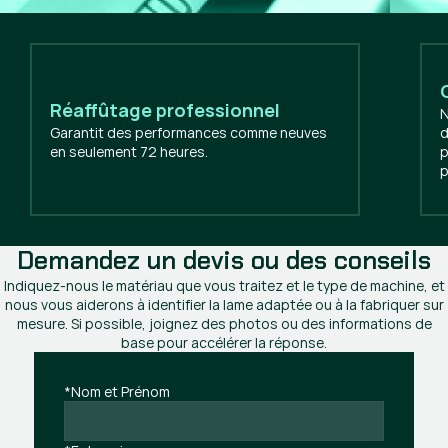
Réaffûtage professionnel
N
Garantit des performances comme neuves
d
en seulement 72 heures.
p
p
Demandez un devis ou des conseils
Indiquez-nous le matériau que vous traitez et le type de machine, et
nous vous aiderons à identifier la lame adaptée ou à la fabriquer sur
mesure. Si possible, joignez des photos ou des informations de
base pour accélérer la réponse.
*Nom et Prénom