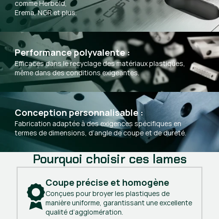
comme Herbold,
Erema, NGR et plus.
Performance polyvalente :
Efficaces dans le recyclage des matériaux plastiques,
même dans des conditions exigeantes.
Conception personnalisable :
Fabrication adaptée à des exigences spécifiques en
termes de dimensions, d’angle de coupe et de dureté.
Pourquoi choisir ces lames
Coupe précise et homogène
Conçues pour broyer les plastiques de
manière uniforme, garantissant une excellente
qualité d’agglomération.