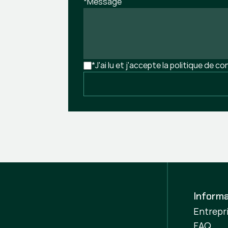
*Message
*J'ai lu et j'accepte la politique de co
Informa
Entrepr
FAQ