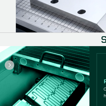
S
G
h