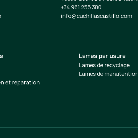
+34 961 255 380
s
info@cuchillascastillo.com
es
Lames par usure
Lames de recyclage
Lames de manutentio
en et réparation