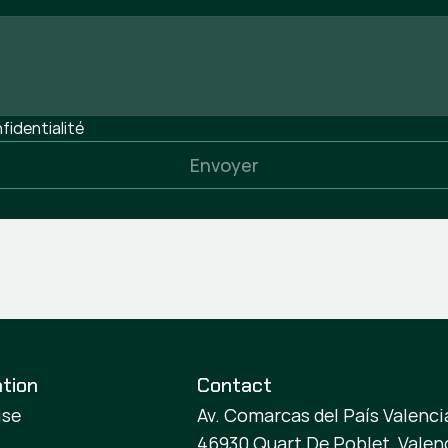
nfidentialité
Envoyer
tion
Contact
ise
Av. Comarcas del País Valencia
46930 Quart De Poblet, Valen