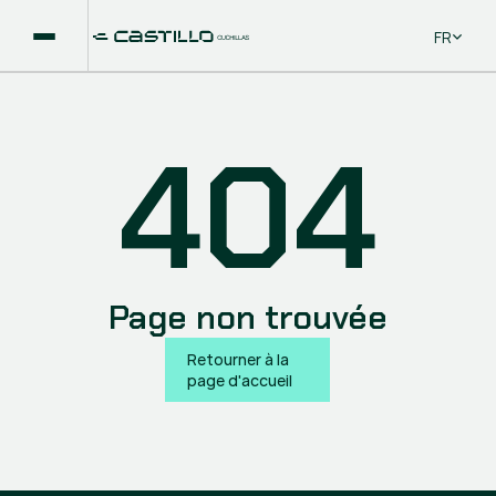
Select La
FR
404
Page non trouvée
Retourner à la 
page d'accueil