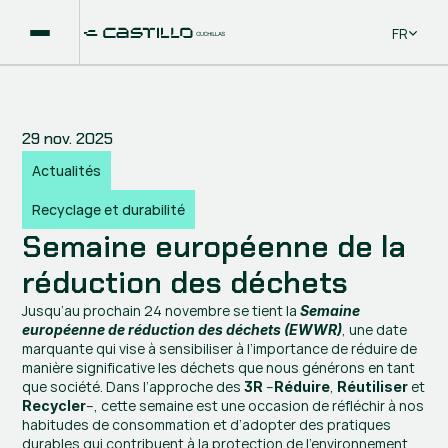
Select La
FR
29 nov. 2025
Actualités
Recyclage et durabilité
Semaine européenne de la 
réduction des déchets
Jusqu’au prochain 24 novembre se tient la 
Semaine 
, une date 
européenne de réduction des déchets (EWWR)
marquante qui vise à sensibiliser à l’importance de réduire de 
manière significative les déchets que nous générons en tant 
que société. Dans l’approche des 
 –
, 
 et 
3R
Réduire
Réutiliser
–, cette semaine est une occasion de réfléchir à nos 
Recycler
habitudes de consommation et d’adopter des pratiques 
durables qui contribuent à la protection de l’environnement. 