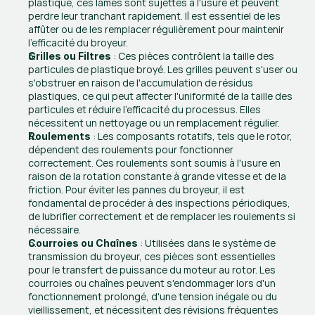
plastique, ces lames sont sujettes à l'usure et peuvent 
perdre leur tranchant rapidement. Il est essentiel de les 
affûter ou de les remplacer régulièrement pour maintenir 
l'efficacité du broyeur.
 : Ces pièces contrôlent la taille des 
Grilles ou Filtres
particules de plastique broyé. Les grilles peuvent s'user ou 
s'obstruer en raison de l'accumulation de résidus 
plastiques, ce qui peut affecter l'uniformité de la taille des 
particules et réduire l'efficacité du processus. Elles 
nécessitent un nettoyage ou un remplacement régulier.
 : Les composants rotatifs, tels que le rotor, 
Roulements
dépendent des roulements pour fonctionner 
correctement. Ces roulements sont soumis à l'usure en 
raison de la rotation constante à grande vitesse et de la 
friction. Pour éviter les pannes du broyeur, il est 
fondamental de procéder à des inspections périodiques, 
de lubrifier correctement et de remplacer les roulements si 
nécessaire.
 : Utilisées dans le système de 
Courroies ou Chaînes
transmission du broyeur, ces pièces sont essentielles 
pour le transfert de puissance du moteur au rotor. Les 
courroies ou chaînes peuvent s'endommager lors d'un 
fonctionnement prolongé, d'une tension inégale ou du 
vieillissement, et nécessitent des révisions fréquentes 