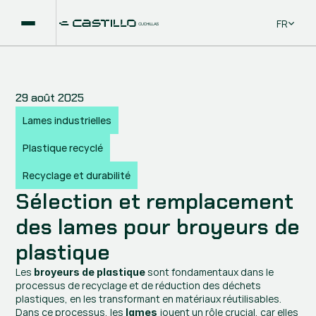
Select La
FR
29 août 2025
Lames industrielles
Plastique recyclé
Recyclage et durabilité
Sélection et remplacement 
des lames pour broyeurs de 
plastique
Les 
 sont fondamentaux dans le 
broyeurs de plastique
processus de recyclage et de réduction des déchets 
plastiques, en les transformant en matériaux réutilisables. 
Dans ce processus, les 
 jouent un rôle crucial, car elles 
lames