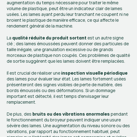
augmentation du temps nécessaire pour traiter le même 
volume de plastique, peut être un indicateur clair de lames 
usées. Les lames ayant perdu leur tranchant ne coupent ni ne 
broient le plastique de manière efficace, ce qui affecte le 
rendement général de la machine.
La 
 est un autre signe 
qualité réduite du produit sortant
clé ; des lames émoussées peuvent donner des particules de 
taille inégale, une granulation excessive ou de grands 
morceaux de plastique non coupés. Ces problèmes de qualité 
de sortie suggèrent que les lames doivent être remplacées.
Il est crucial de réaliser une 
inspection visuelle périodique
des lames pour évaluer leur état. Les lames fortement usées 
présenteront des signes visibles de perte de matière, des 
bords émoussés ou des déformations. Si un dommage 
important est détecté, il est temps d'envisager leur 
remplacement.
De plus, des 
 pendant 
bruits ou des vibrations anormales
le fonctionnement du broyeur peuvent indiquer une usure 
sévère des lames. Une augmentation du niveau sonore ou des 
vibrations, par rapport au fonctionnement habituel, peut 