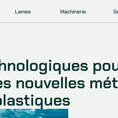
Lames
Machinerie
S
hnologiques pour
les nouvelles mé
plastiques