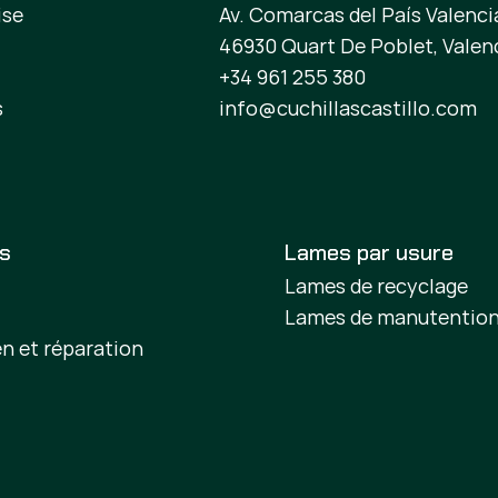
ise
Av. Comarcas del País Valencia
46930 Quart De Poblet, Valen
+34 961 255 380
s
info@cuchillascastillo.com
es
Lames par usure
Lames de recyclage
Lames de manutentio
en et réparation