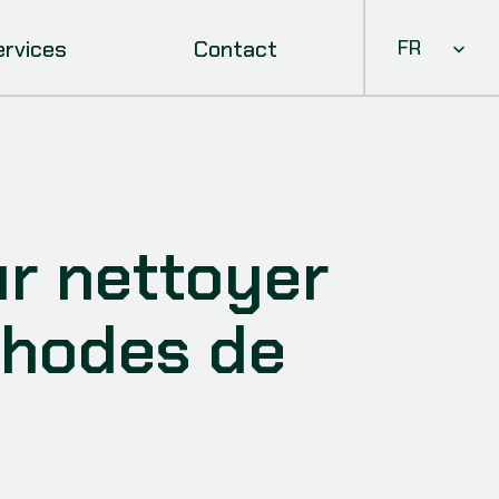
Select Languag
ervices
Contact
FR
 nettoyer 
thodes de 