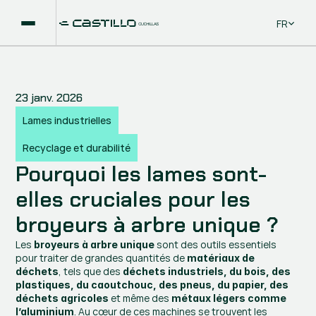
Select La
FR
23 janv. 2026
Lames industrielles
Recyclage et durabilité
Pourquoi les lames sont-
elles cruciales pour les 
broyeurs à arbre unique ?
Les 
 sont des outils essentiels 
broyeurs à arbre unique
pour traiter de grandes quantités de 
matériaux de 
, tels que des 
déchets
déchets industriels, du bois, des 
plastiques, du caoutchouc, des pneus, du papier, des 
 et même des 
déchets agricoles
métaux légers comme 
. Au cœur de ces machines se trouvent les 
l’aluminium