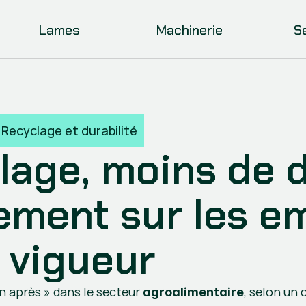
Lames
Machinerie
S
Recyclage et durabilité
lage, moins de dé
ment sur les em
 vigueur
 après » dans le secteur 
, selon un
agroalimentaire