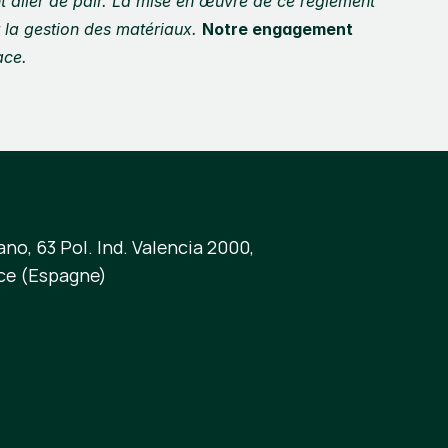
nt aller de pair. La mise en œuvre de ce règlement 
 la gestion des matériaux. 
Notre engagement 
ace.
no, 63 Pol. Ind. Valencia 2000,
ce (Espagne)