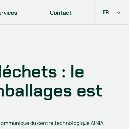
Select Languag
ervices
Contact
FR
chets : le 
ballages est 
 communiqué du centre technologique AINIA, 