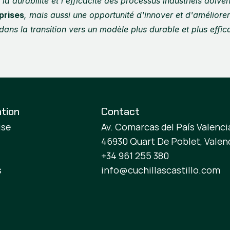
a durabilité et l'efficacité des processus industriels doive
prises
, mais aussi une opportunité d'innover et d'améliorer
 dans la transition vers un modèle plus durable et plus effic
tion
Contact
ise
Av. Comarcas del País Valencia
46930 Quart De Poblet, Valen
+34 961 255 380
s
info@cuchillascastillo.com