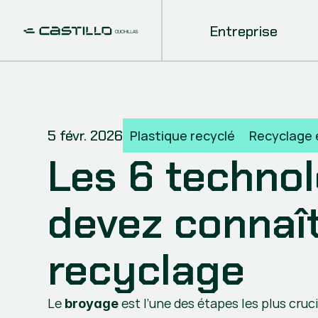
Entreprise
5 févr. 2026
Plastique recyclé
Recyclage e
Les 6 technol
devez connaît
recyclage
Le 
 est l’une des étapes les plus cru
broyage