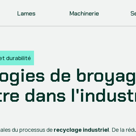
Lames
Machinerie
S
t durabilité
ogies de broyag
re dans l'industr
ciales du processus de 
. De la réd
recyclage industriel