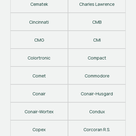
Cematek
Charles Lawrence
Cincinnati
CMB
CMG
CMI
Colortronic
Compact
Comet
Commodore
Conair
Conair-Husgard
Conair-Wortex
Condux
Copex
Corcoran R.S.