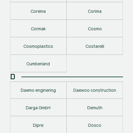
Corema
Corima
Cormak
Cosmo
Cosmoplastics
Costarelli
Cumberland
D
Daemo enginering
Daewoo construction
Darga GmbH
Demuth
Dipre
Dosco