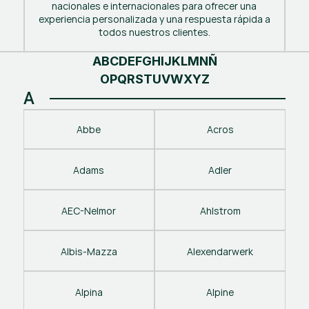
nacionales e internacionales para ofrecer una
experiencia personalizada y una respuesta rápida a
todos nuestros clientes.
A
B
C
D
E
F
G
H
I
J
K
L
M
N
Ñ
O
P
Q
R
S
T
U
V
W
X
Y
Z
A
Abbe
Acros
Adams
Adler
AEC-Nelmor
Ahlstrom
Albis-Mazza
Alexendarwerk
Alpina
Alpine