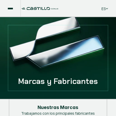
Select La
ES
Marcas y Fabricantes
Nuestras Marcas
Trabajamos con los principales fabricantes