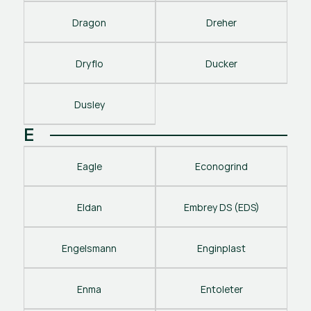
Dragon
Dreher
Dryflo
Ducker
Dusley
E
Eagle
Econogrind
Eldan
Embrey DS (EDS)
Engelsmann
Enginplast
Enma
Entoleter