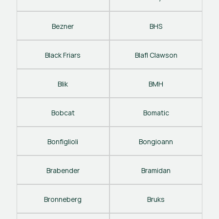
Bezner
BHS
Black Friars
Blafl Clawson
Blik
BMH
Bobcat
Bomatic
Bonfiglioli
Bongioann
Brabender
Bramidan
Bronneberg
Bruks