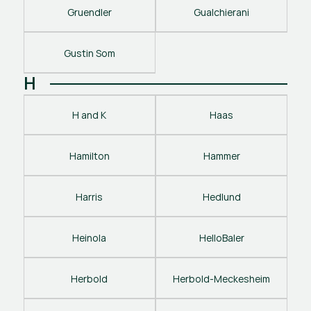
Gruendler
Gualchierani
Gustin Som
H
H and K
Haas
Hamilton
Hammer
Harris
Hedlund
Heinola
HelloBaler
Herbold
Herbold-Meckesheim