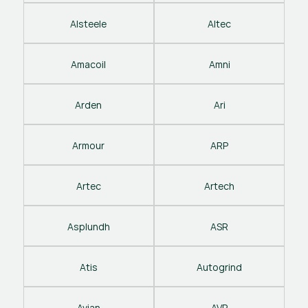
Alsteele
Altec
Amacoil
Amni
Arden
Ari
Armour
ARP
Artec
Artech
Asplundh
ASR
Atis
Autogrind
Avian
AVP