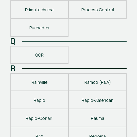
Primotechnica
Process Control
Puchades
Q
QCR
R
Rainville
Ramco (R&A)
Rapid
Rapid-American
Rapid-Conair 
Rauma
RAY
Redoma