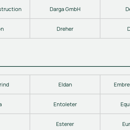
truction
Darga GmbH
D
on
Dreher
D
rind
Eldan
Embre
a
Entoleter
Equ
Esterer
Eu