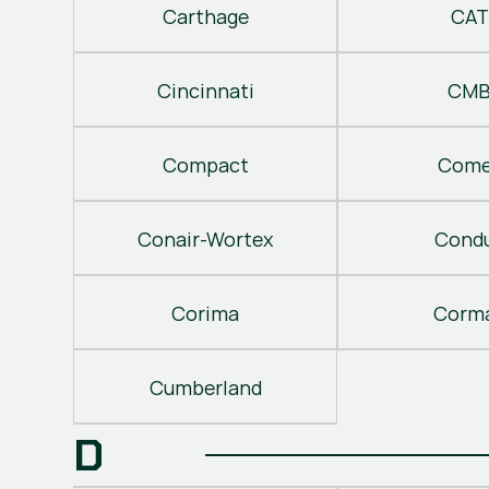
Carthage
CAT
Cincinnati
CM
Compact
Come
Conair-Wortex
Cond
Corima
Corm
Cumberland
D