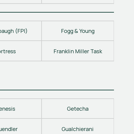
baugh (FPI)
Fogg & Young
ortress
Franklin Miller Task
enesis
Getecha
uendler
Gualchierani