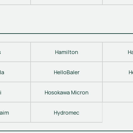
s
Hamilton
H
la
HelloBaler
H
i
Hosokawa Micron
laim
Hydromec