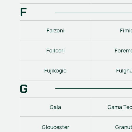
F
Falzoni
Fimi
Follceri
Forem
Fujikogio
Fulgh
G
Gala
Gama Tec
Gloucester
Granu