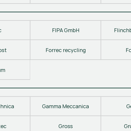
c
FIPA GmbH
Flinch
ost
Forrec recycling
F
um
hnica
Gamma Meccanica
G
tec
Gross
Gr