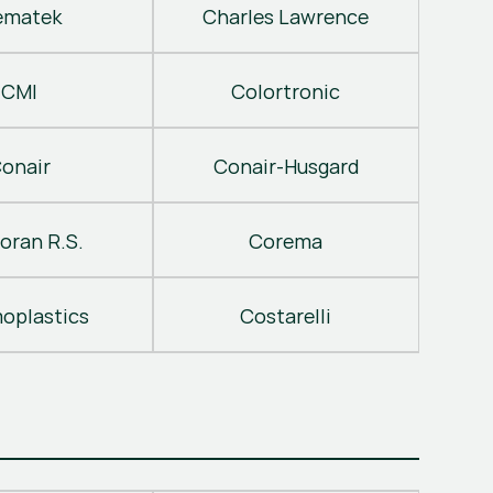
ematek
Charles Lawrence
CMI
Colortronic
onair
Conair-Husgard
oran R.S.
Corema
oplastics
Costarelli