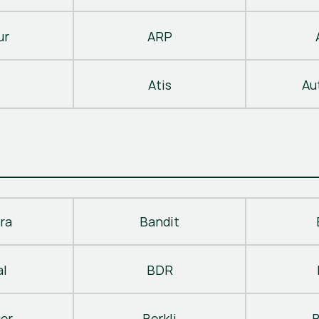
ur
ARP
Atis
Au
ra
Bandit
al
BDR
ger
Berkli
B