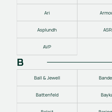
Ari
Armo
Asplundh
ASR
AVP
B
Ball & Jewell
Bande
Battenfeld
Bayk
Beloit
Berin