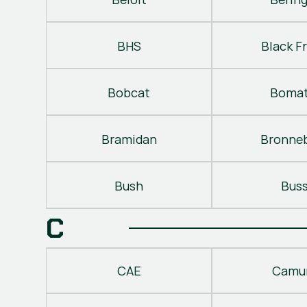
BHS
Black Fr
Bobcat
Bomat
Bramidan
Bronne
Bush
Bus
C
CAE
Camu