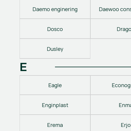
Daemo enginering
Daewoo cons
Dosco
Drag
Dusley
E
Eagle
Econog
Enginplast
Enm
Erema
Erjo