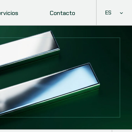
Select Languag
rvicios
Contacto
ES