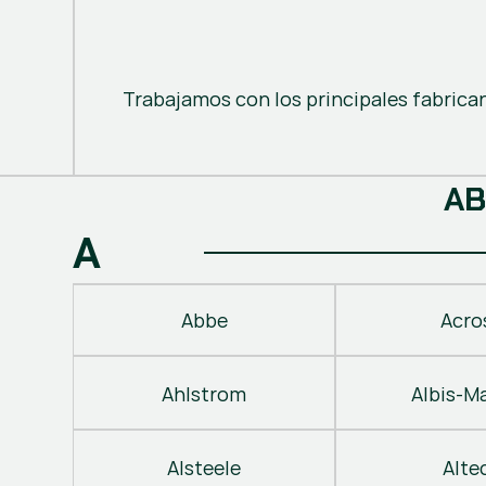
Trabajamos con los principales fabrica
A
B
A
Abbe
Acro
Ahlstrom
Albis-M
Alsteele
Alte