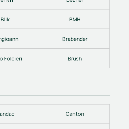
Blik
BMH
ngioann
Brabender
o Folcieri
Brush
andac
Canton