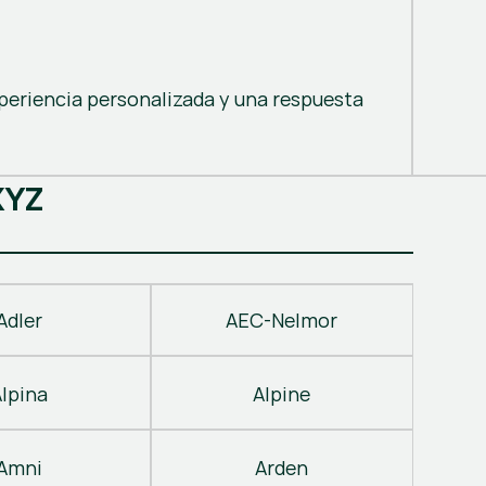
periencia personalizada y una respuesta
X
Y
Z
Adler
AEC-Nelmor
Alpina
Alpine
Amni
Arden