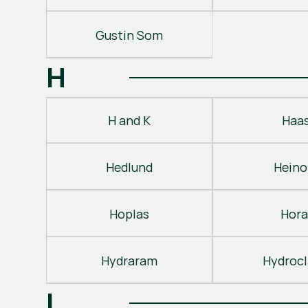
Gustin Som
H
H and K
Haa
Hedlund
Heino
Hoplas
Hora
Hydraram
Hydroc
I