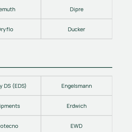
emuth
Dipre
ryflo
Ducker
y DS (EDS)
Engelsmann
ipments
Erdwich
rotecno
EWD