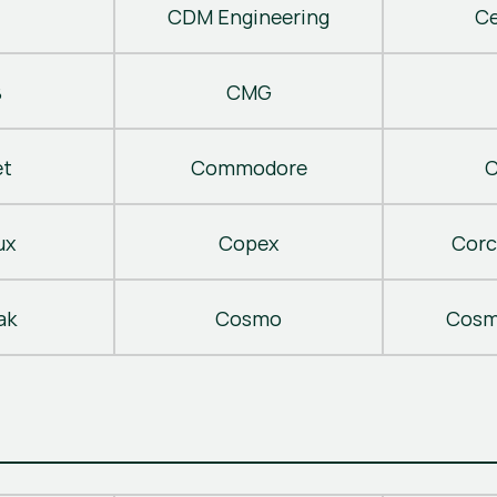
CDM Engineering
C
B
CMG
t
Commodore
C
ux
Copex
Corc
ak
Cosmo
Cosm