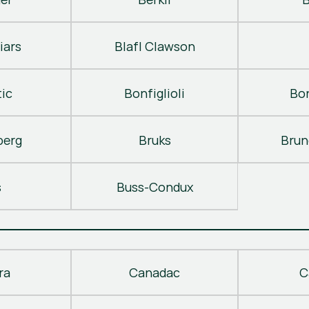
iars
Blafl Clawson
ic
Bonfiglioli
Bo
berg
Bruks
Brun
s
Buss-Condux
ra
Canadac
C