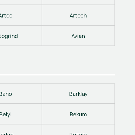
Artec
Artech
togrind
Avian
Bano
Barklay
Beiyi
Bekum
erlyn
Bezner