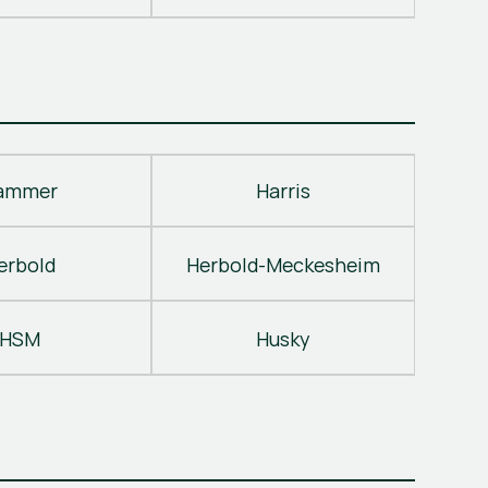
ammer
Harris
erbold
Herbold-Meckesheim
HSM
Husky