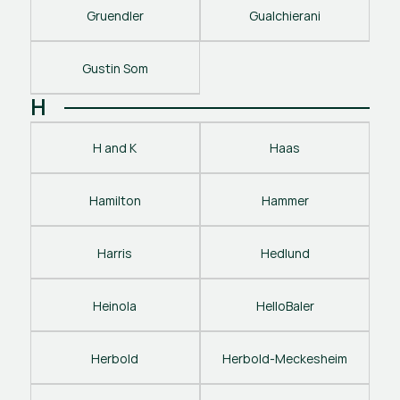
Gruendler
Gualchierani
Gustin Som
H
H and K
Haas
Hamilton
Hammer
Harris
Hedlund
Heinola
HelloBaler
Herbold
Herbold-Meckesheim