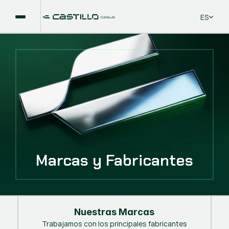
Select La
ES
Marcas y Fabricantes
Nuestras Marcas
Trabajamos con los principales fabricantes