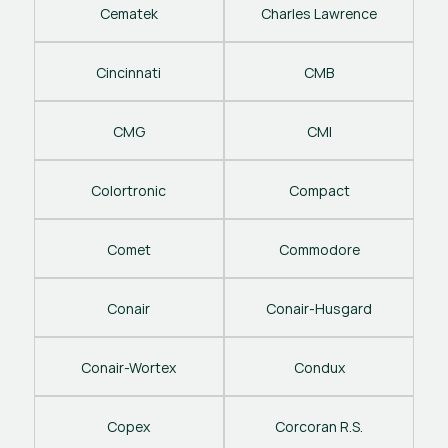
Cematek
Charles Lawrence
Cincinnati
CMB
CMG
CMI
Colortronic
Compact
Comet
Commodore
Conair
Conair-Husgard
Conair-Wortex
Condux
Copex
Corcoran R.S.