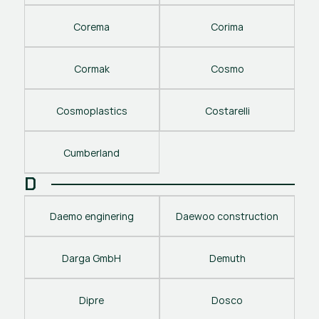
Corema
Corima
Cormak
Cosmo
Cosmoplastics
Costarelli
Cumberland
D
Daemo enginering
Daewoo construction
Darga GmbH
Demuth
Dipre
Dosco