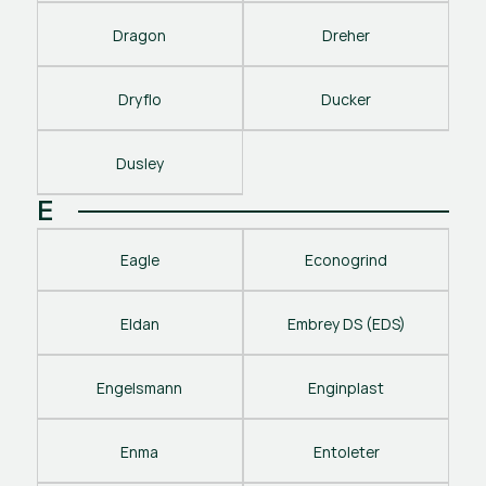
Dragon
Dreher
Dryflo
Ducker
Dusley
E
Eagle
Econogrind
Eldan
Embrey DS (EDS)
Engelsmann
Enginplast
Enma
Entoleter