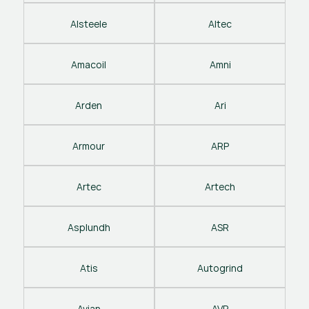
Alsteele
Altec
Amacoil
Amni
Arden
Ari
Armour
ARP
Artec
Artech
Asplundh
ASR
Atis
Autogrind
Avian
AVP