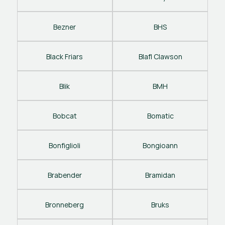
Bezner
BHS
Black Friars
Blafl Clawson
Blik
BMH
Bobcat
Bomatic
Bonfiglioli
Bongioann
Brabender
Bramidan
Bronneberg
Bruks