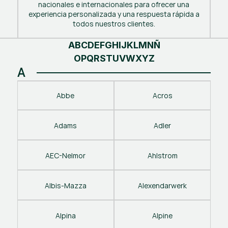
nacionales e internacionales para ofrecer una
experiencia personalizada y una respuesta rápida a
todos nuestros clientes.
A
B
C
D
E
F
G
H
I
J
K
L
M
N
Ñ
O
P
Q
R
S
T
U
V
W
X
Y
Z
A
Abbe
Acros
Adams
Adler
AEC-Nelmor
Ahlstrom
Albis-Mazza
Alexendarwerk
Alpina
Alpine