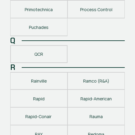
Primotechnica
Process Control
Puchades
Q
QCR
R
Rainville
Ramco (R&A)
Rapid
Rapid-American
Rapid-Conair 
Rauma
RAY
Redoma