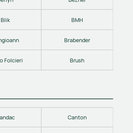
Blik
BMH
ngioann
Brabender
o Folcieri
Brush
andac
Canton