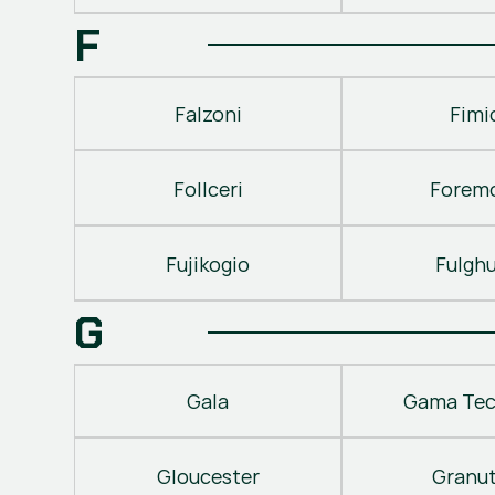
F
Falzoni
Fimi
Follceri
Forem
Fujikogio
Fulgh
G
Gala
Gama Tec
Gloucester
Granu