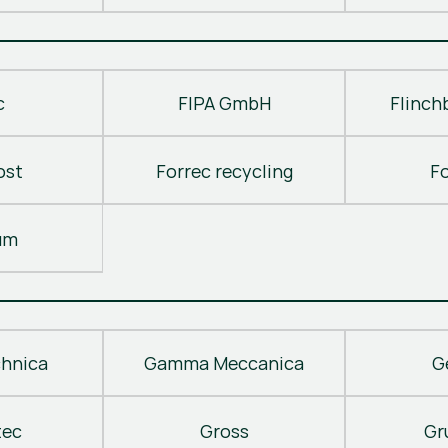
c
FIPA GmbH
Flinch
ost
Forrec recycling
F
um
hnica
Gamma Meccanica
G
tec
Gross
Gr