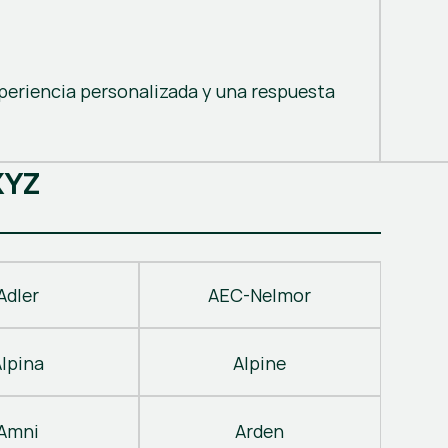
periencia personalizada y una respuesta
X
Y
Z
Adler
AEC-Nelmor
Alpina
Alpine
Amni
Arden