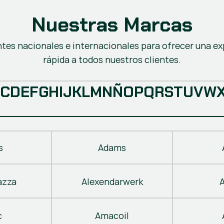
Nuestras Marcas
ntes nacionales e internacionales para ofrecer una ex
rápida a todos nuestros clientes.
C
D
E
F
G
H
I
J
K
L
M
N
Ñ
O
P
Q
R
S
T
U
V
W
s
Adams
azza
Alexendarwerk
c
Amacoil