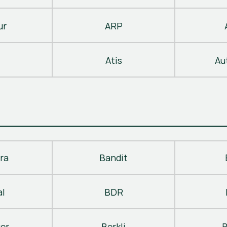
ur
ARP
Atis
Au
ra
Bandit
al
BDR
ger
Berkli
B