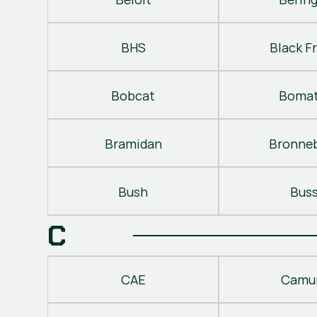
BHS
Black Fr
Bobcat
Bomat
Bramidan
Bronne
Bush
Bus
C
CAE
Camu