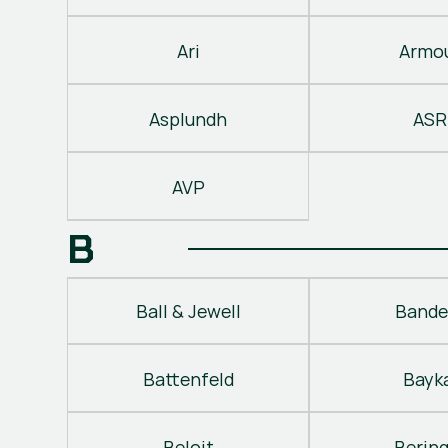
Ari
Armo
Asplundh
ASR
AVP
B
Ball & Jewell
Bande
Battenfeld
Bayk
Beloit
Berin