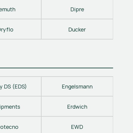
emuth
Dipre
ryflo
Ducker
y DS (EDS)
Engelsmann
ipments
Erdwich
rotecno
EWD