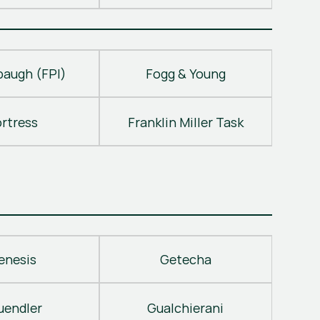
baugh (FPI)
Fogg & Young
ortress
Franklin Miller Task
enesis
Getecha
uendler
Gualchierani