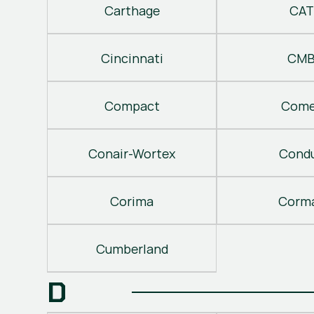
Carthage
CAT
Cincinnati
CM
Compact
Come
Conair-Wortex
Cond
Corima
Corm
Cumberland
D