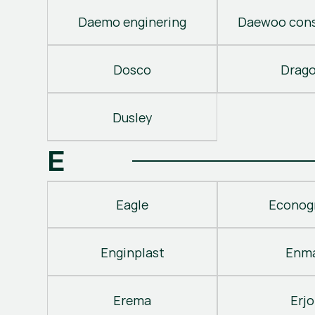
Daemo enginering
Daewoo cons
Dosco
Drag
Dusley
E
Eagle
Econog
Enginplast
Enm
Erema
Erjo