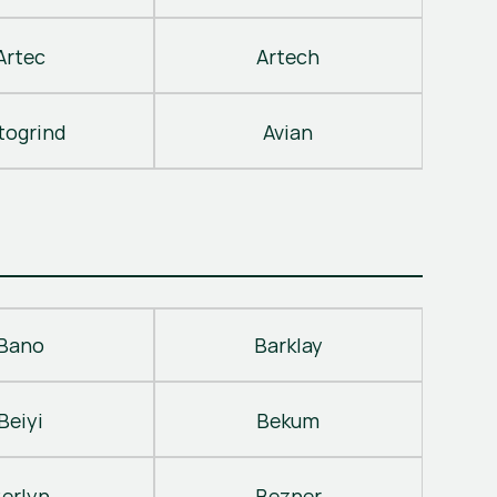
Artec
Artech
togrind
Avian
Bano
Barklay
Beiyi
Bekum
erlyn
Bezner