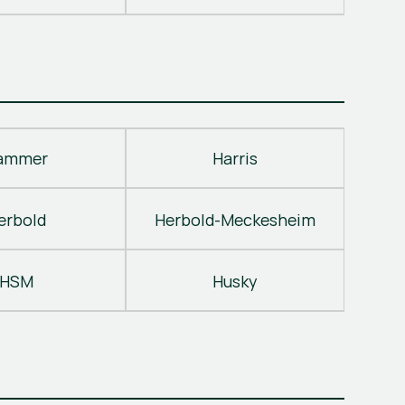
ammer
Harris
erbold
Herbold-Meckesheim
HSM
Husky