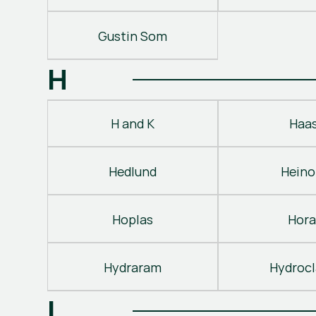
Gustin Som
H
H and K
Haa
Hedlund
Heino
Hoplas
Hora
Hydraram
Hydroc
I