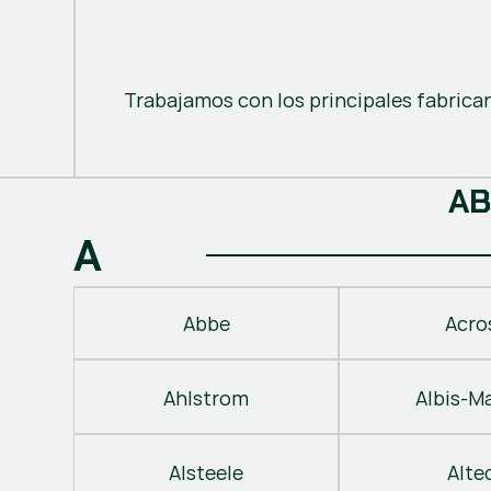
Trabajamos con los principales fabrica
A
B
A
Abbe
Acro
Ahlstrom
Albis-M
Alsteele
Alte