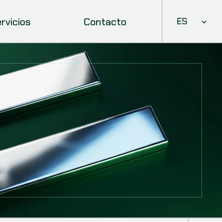
Select Languag
rvicios
Contacto
ES