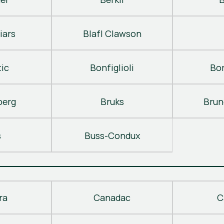
iars
Blafl Clawson
ic
Bonfiglioli
Bo
berg
Bruks
Brun
s
Buss-Condux
ra
Canadac
C