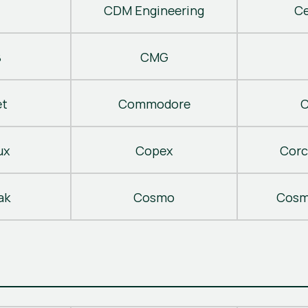
CDM Engineering
C
B
CMG
t
Commodore
C
ux
Copex
Corc
ak
Cosmo
Cosm