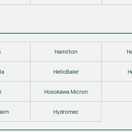
s
Hamilton
H
la
HelloBaler
H
i
Hosokawa Micron
laim
Hydromec