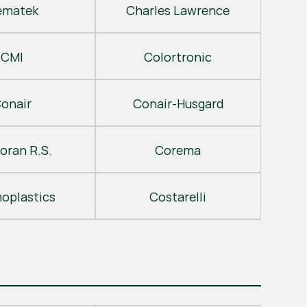
ematek
Charles Lawrence
CMI
Colortronic
onair
Conair-Husgard
oran R.S.
Corema
oplastics
Costarelli