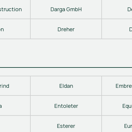
truction
Darga GmbH
D
on
Dreher
D
rind
Eldan
Embre
a
Entoleter
Equ
Esterer
Eu